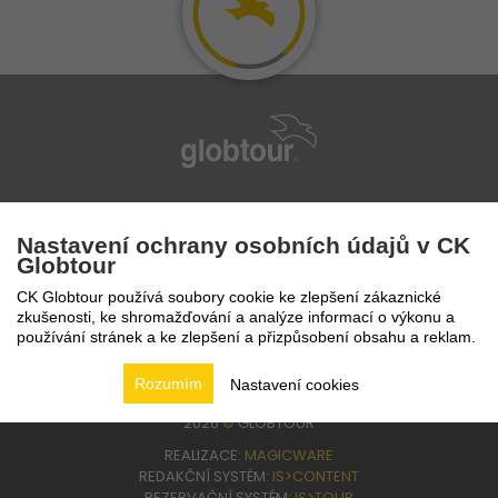
infolinka
224 94 82 41
Nastavení ochrany osobních údajů v CK
Globtour
CK Globtour používá soubory cookie ke zlepšení zákaznické
zkušenosti, ke shromažďování a analýze informací o výkonu a
používání stránek a ke zlepšení a přizpůsobení obsahu a reklam.
Rozumím
Nastavení cookies
2026
©
GLOBTOUR
REALIZACE:
MAGICWARE
REDAKČNÍ SYSTÉM:
IS>CONTENT
REZERVAČNÍ SYSTÉM:
IS>TOUR