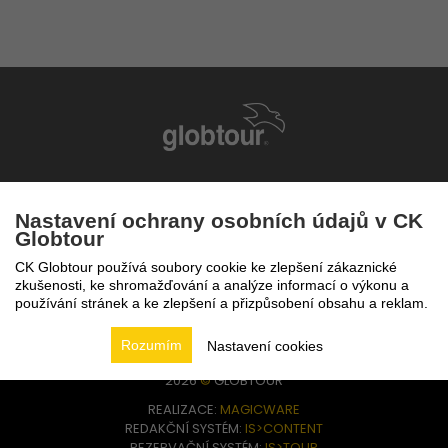
infolinka
224 94 82 41
Nastavení ochrany osobních údajů v CK
Globtour
CK Globtour používá soubory cookie ke zlepšení zákaznické
zkušenosti, ke shromažďování a analýze informací o výkonu a
používání stránek a ke zlepšení a přizpůsobení obsahu a reklam.
Rozumím
Nastavení cookies
2026
©
GLOBTOUR
REALIZACE:
MAGICWARE
REDAKČNÍ SYSTÉM:
IS>CONTENT
REZERVAČNÍ SYSTÉM:
IS>TOUR