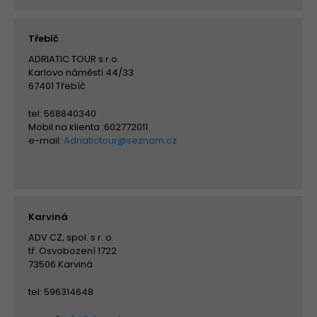
Třebíč
ADRIATIC TOUR s.r.o.
Karlovo náměstí 44/33
67401 Třebíč
tel: 568840340
Mobil na klienta :602772011
e-mail:
Adriatictour@seznam.cz
Karviná
ADV CZ, spol. s r. o.
tř. Osvobození 1722
73506 Karviná
tel: 596314648