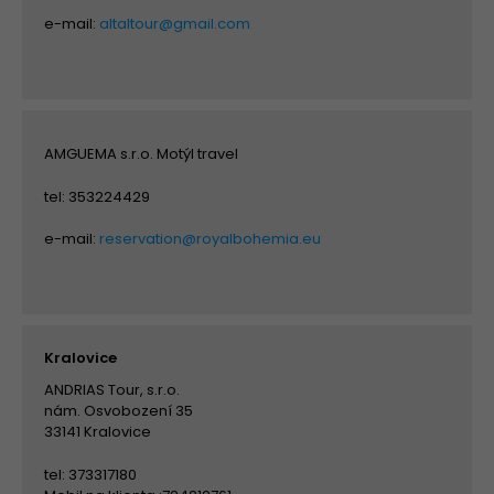
e-mail:
altaltour@gmail.com
AMGUEMA s.r.o. Motýl travel
tel: 353224429
e-mail:
reservation@royalbohemia.eu
Kralovice
ANDRIAS Tour, s.r.o.
nám. Osvobození 35
33141 Kralovice
tel: 373317180