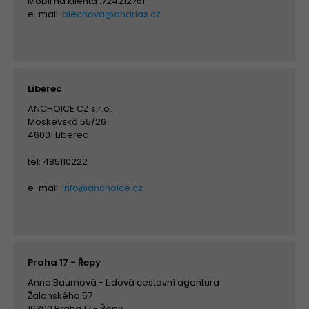
Mobil na klienta :724212761
e-mail:
blechova@andrias.cz
Liberec
ANCHOICE CZ s.r.o.
Moskevská 55/26
46001 Liberec
tel: 485110222
e-mail:
info@anchoice.cz
Praha 17 - Řepy
Anna Baumová - Lidová cestovní agentura
Žalanského 57
16300 Praha 17 - Řepy