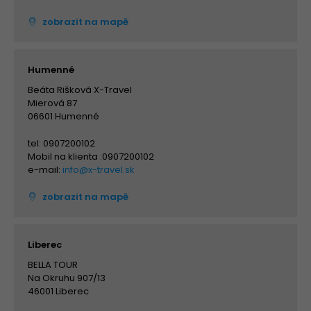
zobrazit na mapě
Humenné
Beáta Rišková X-Travel
Mierová 87
06601 Humenné
tel: 0907200102
Mobil na klienta :0907200102
e-mail:
info@x-travel.sk
zobrazit na mapě
Liberec
BELLA TOUR
Na Okruhu 907/13
46001 Liberec