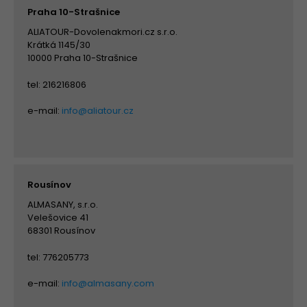
Praha 10-Strašnice
ALIATOUR-Dovolenakmori.cz s.r.o.
Krátká 1145/30
10000 Praha 10-Strašnice
tel: 216216806
e-mail:
info@aliatour.cz
Rousínov
ALMASANY, s.r.o.
Velešovice 41
68301 Rousínov
tel: 776205773
e-mail:
info@almasany.com