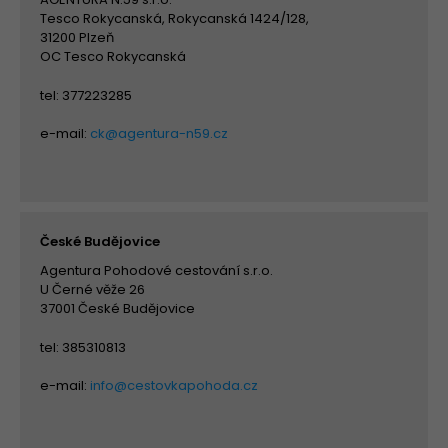
Tesco Rokycanská, Rokycanská 1424/128,
31200 Plzeň
OC Tesco Rokycanská
tel: 377223285
e-mail:
ck@agentura-n59.cz
České Budějovice
Agentura Pohodové cestování s.r.o.
U Černé věže 26
37001 České Budějovice
tel: 385310813
e-mail:
info@cestovkapohoda.cz