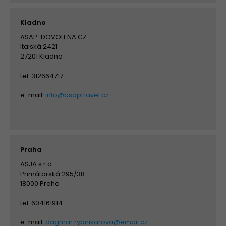
Kladno
ASAP-DOVOLENA.CZ
Italská 2421
27201 Kladno
tel: 312664717
e-mail:
info@asaptravel.cz
Praha
ASJA s.r.o.
Primátorská 295/38
18000 Praha
tel: 604161914
e-mail:
dagmar.rybnikarova@email.cz