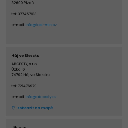
32600 Plzeň
tel: 377457613
e-mail:
info@last-min.cz
Háj ve Slezsku
ABCESTY, s.r.o.
Úzká 16
74792 Háj ve Slezsku
tel: 721476979
e-mail:
info@abcesty.cz
zobrazit na mapě
Jihlava