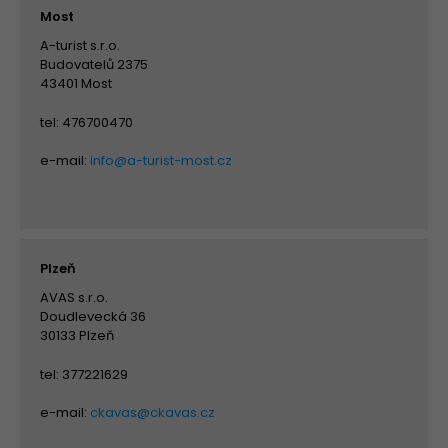
Most
A-turist s.r.o.
Budovatelů 2375
43401 Most
tel: 476700470
e-mail:
info@a-turist-most.cz
Plzeň
AVAS s.r.o.
Doudlevecká 36
30133 Plzeň
tel: 377221629
e-mail:
ckavas@ckavas.cz