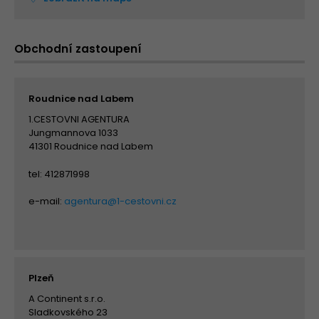
Obchodní zastoupení
Roudnice nad Labem
1.CESTOVNI AGENTURA
Jungmannova 1033
41301 Roudnice nad Labem
tel: 412871998
e-mail:
agentura@1-cestovni.cz
Plzeň
A Continent s.r.o.
Sladkovského 23