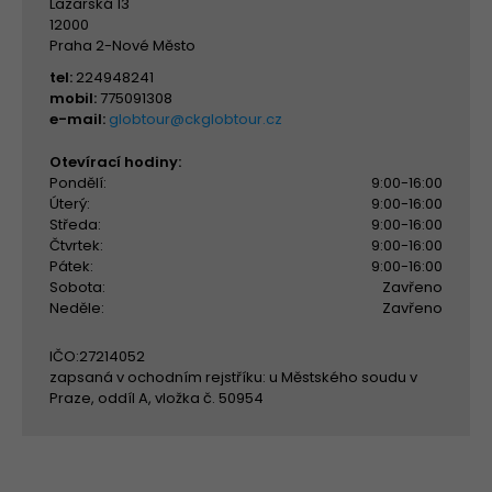
Lazarská 13
12000
Praha 2-Nové Město
tel:
224948241
mobil:
775091308
e-mail:
globtour@ckglobtour.cz
Otevírací hodiny:
Pondělí:
9:00-16:00
Úterý:
9:00-16:00
Středa:
9:00-16:00
Čtvrtek:
9:00-16:00
Pátek:
9:00-16:00
Sobota:
Zavřeno
Neděle:
Zavřeno
IČO:27214052
zapsaná v ochodním rejstříku: u Městského soudu v
Praze, oddíl A, vložka č. 50954