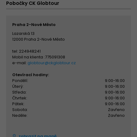
Pobočky CK Globtour
Praha 2-Nové Město
Lazarská 13
12000 Praha 2-Nové Město
tel: 224948241
Mobil na klienta :775091308
e-mail:
globtour@ckglobtour.cz
Otevírací hodiny:
Pondělí:
9:00-16:00
Úterý:
9:00-16:00
Středa:
9:00-16:00
Čtvrtek:
9:00-16:00
Pátek:
9:00-16:00
Sobota:
Zavřeno
Neděle:
Zavřeno
zobrazit na mapě