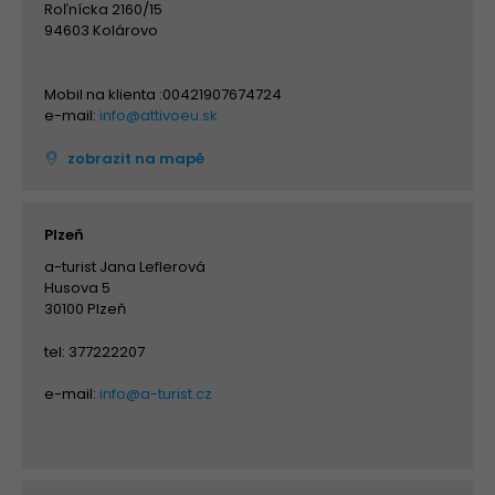
Roľnícka 2160/15
94603 Kolárovo
Mobil na klienta :00421907674724
e-mail:
info@attivoeu.sk
zobrazit na mapě
Plzeň
a-turist Jana Leflerová
Husova 5
30100 Plzeň
tel: 377222207
e-mail:
info@a-turist.cz