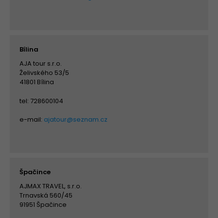
Bílina
AJA tour s.r.o.
Želivského 53/5
41801 Bílina
tel: 728600104
e-mail:
ajatour@seznam.cz
Špačince
AJMAX TRAVEL, s.r.o.
Trnavská 560/45
91951 Špačince