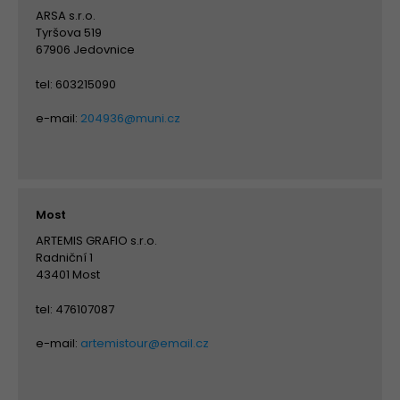
ARSA s.r.o.
Tyršova 519
67906 Jedovnice
tel: 603215090
e-mail:
204936@muni.cz
Most
ARTEMIS GRAFIO s.r.o.
Radniční 1
43401 Most
tel: 476107087
e-mail:
artemistour@email.cz