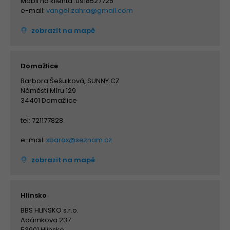
Mobil na klienta :0918527726
e-mail:
vangel.zahra@gmail.com
zobrazit na mapě
Domažlice
Barbora Šešulková, SUNNY.CZ
Náměstí Míru 129
34401 Domažlice
tel: 721177828
e-mail:
xbarax@seznam.cz
zobrazit na mapě
Hlinsko
BBS HLINSKO s.r.o.
Adámkova 237
53901 Hlinsko