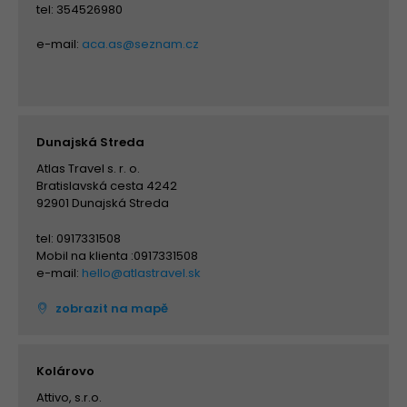
tel: 354526980
e-mail:
aca.as@seznam.cz
Dunajská Streda
Atlas Travel s. r. o.
Bratislavská cesta 4242
92901 Dunajská Streda
tel: 0917331508
Mobil na klienta :0917331508
e-mail:
hello@atlastravel.sk
zobrazit na mapě
Kolárovo
Attivo, s.r.o.