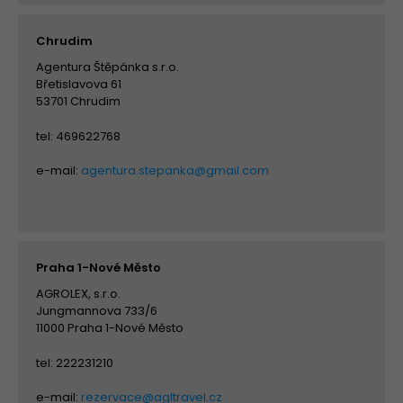
Chrudim
Agentura Štěpánka s.r.o.
Břetislavova 61
53701 Chrudim
tel: 469622768
e-mail:
agentura.stepanka@gmail.com
Praha 1-Nové Město
AGROLEX, s.r.o.
Jungmannova 733/6
11000 Praha 1-Nové Město
tel: 222231210
e-mail:
rezervace@agltravel.cz