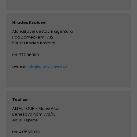
Hradec Králové
Alohatravel cestovní agentura
Pod Zámečkem 1732
50012 Hradec Králové
tel: 777196909
e-mail:
info@alohatravel.cz
Teplice
ALTAL TOUR - Marie Altal
Benešovo nám.776/13
41501 Teplice
tel: 417553839