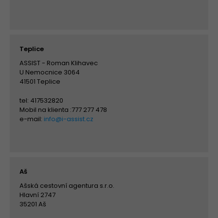
Teplice
ASSIST - Roman Klihavec
U Nemocnice 3064
41501 Teplice
tel: 417532820
Mobil na klienta :777 277 478
e-mail:
info@i-assist.cz
Aš
Ašská cestovní agentura s.r.o.
Hlavní 2747
35201 Aš