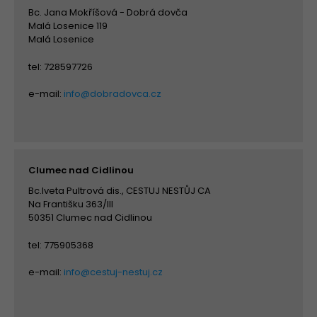
Bc. Jana Mokříšová - Dobrá dovča
Malá Losenice 119
Malá Losenice
tel: 728597726
e-mail:
info@dobradovca.cz
Clumec nad Cidlinou
Bc.Iveta Pultrová dis., CESTUJ NESTŮJ CA
Na Františku 363/III
50351 Clumec nad Cidlinou
tel: 775905368
e-mail:
info@cestuj-nestuj.cz