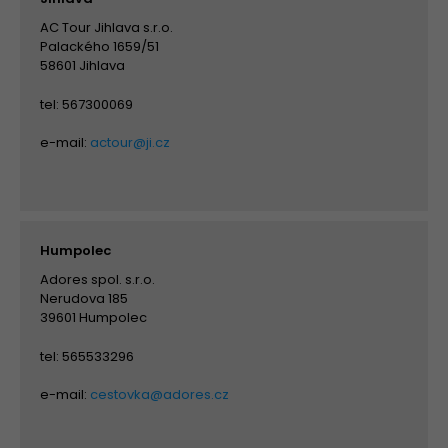
AC Tour Jihlava s.r.o.
Palackého 1659/51
58601 Jihlava
tel: 567300069
e-mail:
actour@ji.cz
Humpolec
Adores spol. s.r.o.
Nerudova 185
39601 Humpolec
tel: 565533296
e-mail:
cestovka@adores.cz