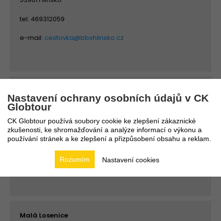
tel: 469312059
e-mail:
cestovka@bbshlinsko.cz
Rakovník
Nastavení ochrany osobních údajů v CK
Bc Josef Porvich
Globtour
Nádržní 4
CK Globtour používá soubory cookie ke zlepšení zákaznické
26901 Rakovník
zkušenosti, ke shromažďování a analýze informací o výkonu a
používání stránek a ke zlepšení a přizpůsobení obsahu a reklam.
tel: 606600490
Rozumím
Nastavení cookies
e-mail:
carakovnik@gmail.com
Malá Losenice