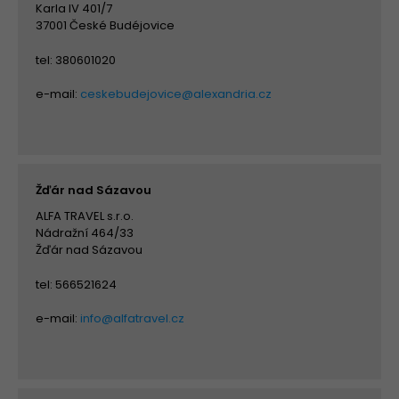
Karla IV 401/7
37001 České Budéjovice
tel: 380601020
e-mail:
ceskebudejovice@alexandria.cz
Žďár nad Sázavou
ALFA TRAVEL s.r.o.
Nádražní 464/33
Žďár nad Sázavou
tel: 566521624
e-mail:
info@alfatravel.cz