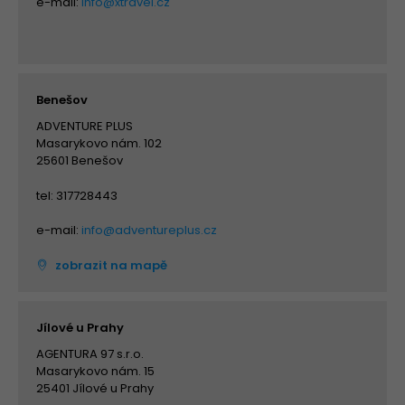
e-mail:
info@xtravel.cz
Benešov
ADVENTURE PLUS
Masarykovo nám. 102
25601 Benešov
tel: 317728443
e-mail:
info@adventureplus.cz
zobrazit na mapě
Jílové u Prahy
AGENTURA 97 s.r.o.
Masarykovo nám. 15
25401 Jílové u Prahy