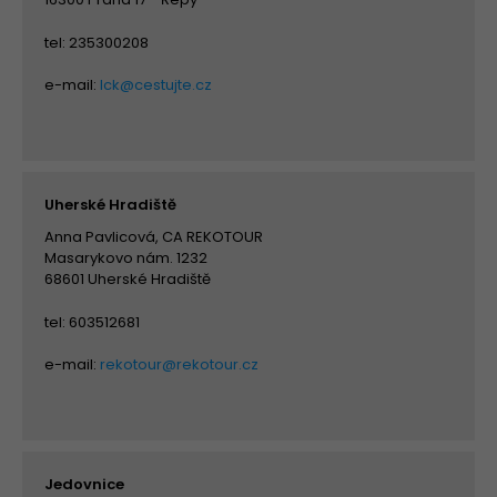
tel: 235300208
e-mail:
lck@cestujte.cz
Uherské Hradiště
Anna Pavlicová, CA REKOTOUR
Masarykovo nám. 1232
68601 Uherské Hradiště
tel: 603512681
e-mail:
rekotour@rekotour.cz
Jedovnice