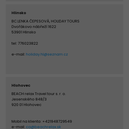
Hlinsko
BC.LENKA ČEPESOVÁ, HOLIDAY TOURS
Dvořákovo nábřeží 1622
53901 Hlinsko
tel: 776023822
e-mail:
holiday.hl@seznam.cz
Hlohovec
BEACH relax Travel tour s. r. o.
Jesenského 848/3
920 01 Hlohovec
Mobil na klienta :+421948729549
e-mail:
ca@beachrelax.sk