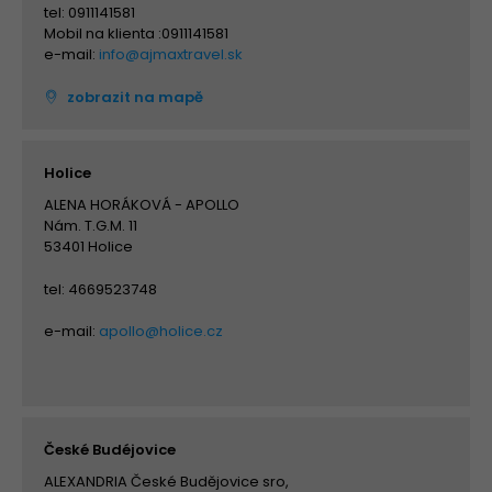
tel: 0911141581
Mobil na klienta :0911141581
e-mail:
info@ajmaxtravel.sk
zobrazit na mapě
Holice
ALENA HORÁKOVÁ - APOLLO
Nám. T.G.M. 11
53401 Holice
tel: 4669523748
e-mail:
apollo@holice.cz
České Budéjovice
ALEXANDRIA České Budějovice sro,