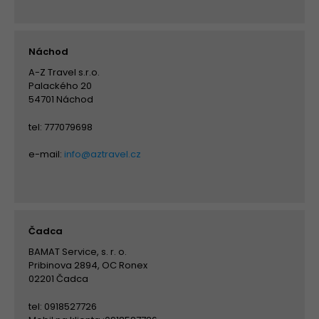
Náchod
A-Z Travel s.r.o.
Palackého 20
54701 Náchod
tel: 777079698
e-mail:
info@aztravel.cz
Čadca
BAMAT Service, s. r. o.
Pribinova 2894, OC Ronex
02201 Čadca
tel: 0918527726