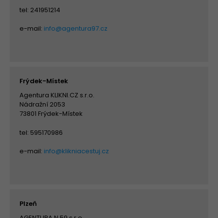
tel: 241951214
e-mail:
info@agentura97.cz
Frýdek-Místek
Agentura KLIKNI.CZ s.r.o.
Nádražní 2053
73801 Frýdek-Místek
tel: 595170986
e-mail:
info@klikniacestuj.cz
Plzeň
AGENTURA N.59 s.r.o.