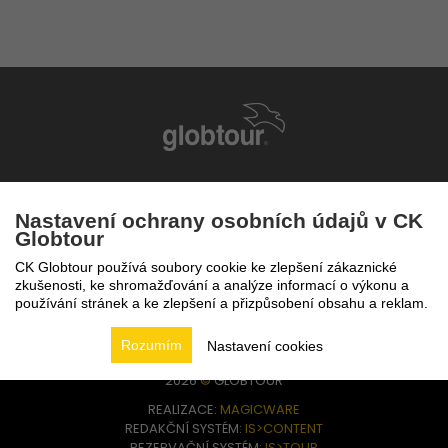
infolinka
224 94 82 41
Nastavení ochrany osobních údajů v CK
Globtour
CK Globtour používá soubory cookie ke zlepšení zákaznické
zkušenosti, ke shromažďování a analýze informací o výkonu a
používání stránek a ke zlepšení a přizpůsobení obsahu a reklam.
Rozumím
Nastavení cookies
2026
©
GLOBTOUR
REALIZACE:
MAGICWARE
REDAKČNÍ SYSTÉM:
IS>CONTENT
REZERVAČNÍ SYSTÉM:
IS>TOUR