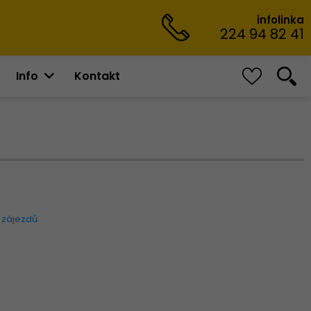
infolinka
224 94 82 41
Info
Kontakt
 zájezdů