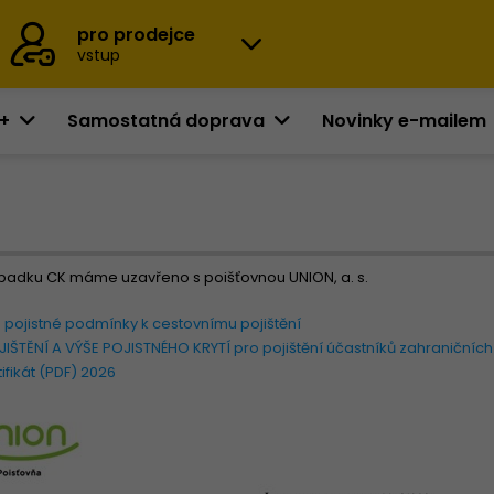
pro prodejce
vstup
0+
Samostatná doprava
Novinky e-mailem
i úpadku CK máme uzavřeno s
poišťovnou UNION, a. s.
ojistné podmínky k cestovnímu pojištění
ŠTĚNÍ A VÝŠE POJISTNÉHO KRYTÍ pro pojištění účastníků zahraničních
tifikát (PDF) 2026