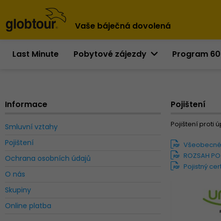
Vaše báječná dovolená
Last Minute
Pobytové zájezdy
Program 6
Informace
Pojištení
Pojištení prot
Smluvní vztahy
Pojištení
Všeobecné p
ROZSAH POJI
Ochrana osobních údajů
Pojistný cer
O nás
Skupiny
Online platba