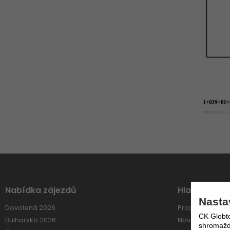
Nabídka zájezdů
Hlavní Menu
Nasta
Dovolená 2026
Program 60+
CK Globto
Bulharsko 2026
Novinky e-mai
shromažďo