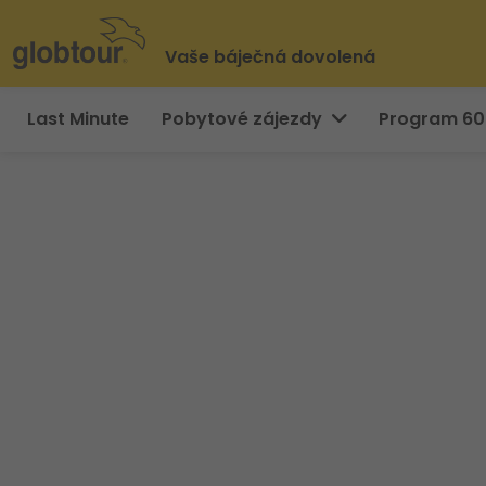
Vaše báječná dovolená
Last Minute
Pobytové zájezdy
Program 6