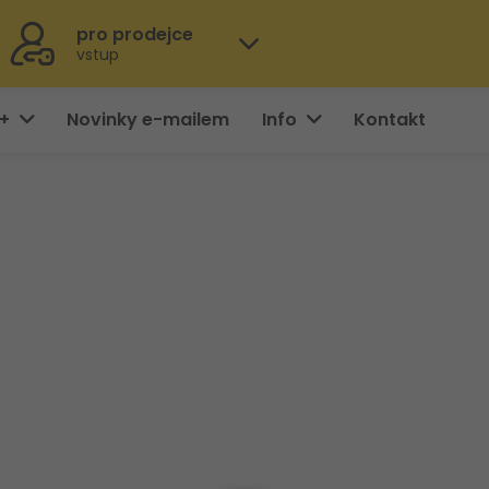
pro prodejce
vstup
0+
Novinky e-mailem
Info
Kontakt