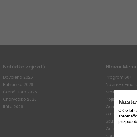
Nabídka zájezdů
Hlavní Menu
Dovolená 2026
Program 60+
Bulharsko 2026
Novinky e-mai
Černá Hora 2026
Smluvní vztahy
Chorvatsko 2026
Pojištení
Nasta
Itálie 2026
Ochrana osobn
CK Globto
O nás
shromažďo
Skupiny
přizpůsob
Online platba
Kontakt