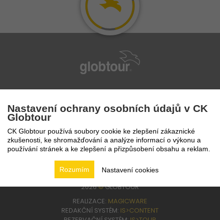
infolinka
224 94 82 41
Nastavení ochrany osobních údajů v CK
Globtour
CK Globtour používá soubory cookie ke zlepšení zákaznické
zkušenosti, ke shromažďování a analýze informací o výkonu a
používání stránek a ke zlepšení a přizpůsobení obsahu a reklam.
Rozumím
Nastavení cookies
2026
©
GLOBTOUR
REALIZACE:
MAGICWARE
REDAKČNÍ SYSTÉM:
IS>CONTENT
REZERVAČNÍ SYSTÉM:
IS>TOUR