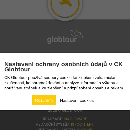
infolinka
224 94 82 41
Nastavení ochrany osobních údajů v CK
Globtour
CK Globtour používá soubory cookie ke zlepšení zákaznické
zkušenosti, ke shromažďování a analýze informací o výkonu a
používání stránek a ke zlepšení a přizpůsobení obsahu a reklam.
Rozumím
Nastavení cookies
2026
©
GLOBTOUR
REALIZACE:
MAGICWARE
REDAKČNÍ SYSTÉM:
IS>CONTENT
REZERVAČNÍ SYSTÉM:
IS>TOUR