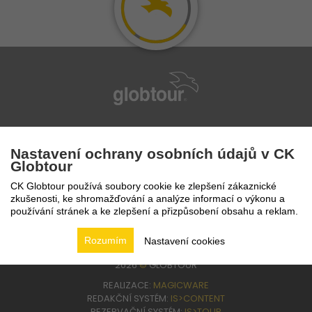
infolinka
224 94 82 41
Nastavení ochrany osobních údajů v CK
Globtour
CK Globtour používá soubory cookie ke zlepšení zákaznické
zkušenosti, ke shromažďování a analýze informací o výkonu a
používání stránek a ke zlepšení a přizpůsobení obsahu a reklam.
Rozumím
Nastavení cookies
2026
©
GLOBTOUR
REALIZACE:
MAGICWARE
REDAKČNÍ SYSTÉM:
IS>CONTENT
REZERVAČNÍ SYSTÉM:
IS>TOUR