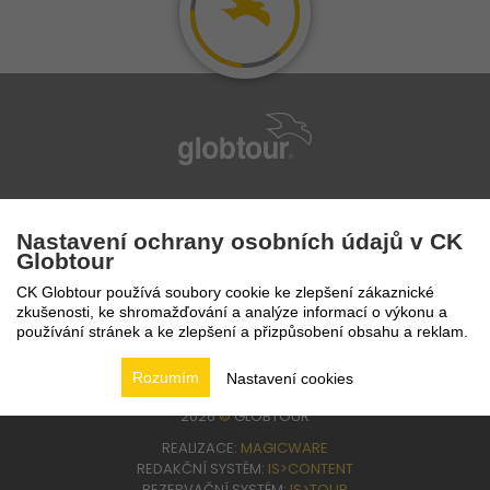
infolinka
224 94 82 41
Nastavení ochrany osobních údajů v CK
Globtour
CK Globtour používá soubory cookie ke zlepšení zákaznické
zkušenosti, ke shromažďování a analýze informací o výkonu a
používání stránek a ke zlepšení a přizpůsobení obsahu a reklam.
Rozumím
Nastavení cookies
2026
©
GLOBTOUR
REALIZACE:
MAGICWARE
REDAKČNÍ SYSTÉM:
IS>CONTENT
REZERVAČNÍ SYSTÉM:
IS>TOUR