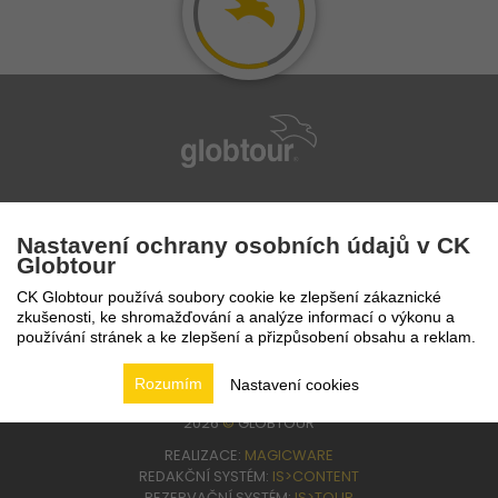
infolinka
224 94 82 41
Nastavení ochrany osobních údajů v CK
Globtour
CK Globtour používá soubory cookie ke zlepšení zákaznické
zkušenosti, ke shromažďování a analýze informací o výkonu a
používání stránek a ke zlepšení a přizpůsobení obsahu a reklam.
Rozumím
Nastavení cookies
2026
©
GLOBTOUR
REALIZACE:
MAGICWARE
REDAKČNÍ SYSTÉM:
IS>CONTENT
REZERVAČNÍ SYSTÉM:
IS>TOUR