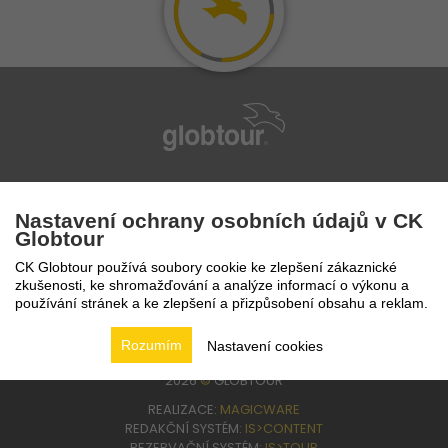
infolinka
224 94 82 41
Nastavení ochrany osobních údajů v CK
Globtour
CK Globtour používá soubory cookie ke zlepšení zákaznické
zkušenosti, ke shromažďování a analýze informací o výkonu a
používání stránek a ke zlepšení a přizpůsobení obsahu a reklam.
Rozumím
Nastavení cookies
2026
©
GLOBTOUR
REALIZACE:
MAGICWARE
REDAKČNÍ SYSTÉM:
IS>CONTENT
REZERVAČNÍ SYSTÉM:
IS>TOUR