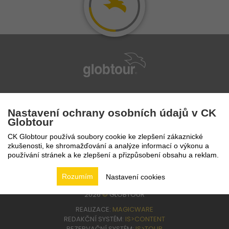
infolinka
224 94 82 41
Nastavení ochrany osobních údajů v CK
Globtour
CK Globtour používá soubory cookie ke zlepšení zákaznické
zkušenosti, ke shromažďování a analýze informací o výkonu a
používání stránek a ke zlepšení a přizpůsobení obsahu a reklam.
Rozumím
Nastavení cookies
2026
©
GLOBTOUR
REALIZACE:
MAGICWARE
REDAKČNÍ SYSTÉM:
IS>CONTENT
REZERVAČNÍ SYSTÉM:
IS>TOUR