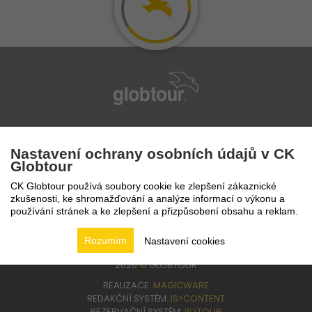
infolinka
224 94 82 41
Nastavení ochrany osobních údajů v CK
Globtour
CK Globtour používá soubory cookie ke zlepšení zákaznické
zkušenosti, ke shromažďování a analýze informací o výkonu a
používání stránek a ke zlepšení a přizpůsobení obsahu a reklam.
Rozumím
Nastavení cookies
2026
©
GLOBTOUR
REALIZACE:
MAGICWARE
REDAKČNÍ SYSTÉM:
IS>CONTENT
REZERVAČNÍ SYSTÉM:
IS>TOUR