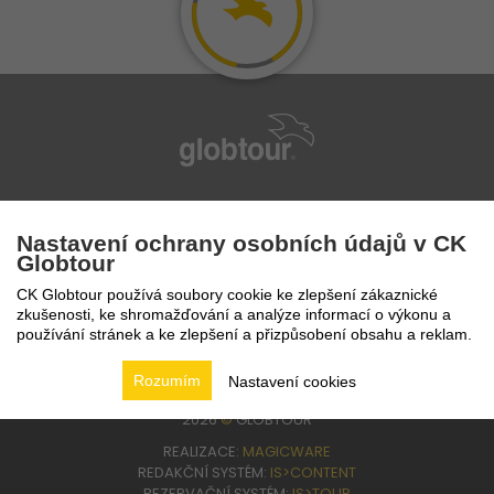
infolinka
224 94 82 41
Nastavení ochrany osobních údajů v CK
Globtour
CK Globtour používá soubory cookie ke zlepšení zákaznické
zkušenosti, ke shromažďování a analýze informací o výkonu a
používání stránek a ke zlepšení a přizpůsobení obsahu a reklam.
Rozumím
Nastavení cookies
2026
©
GLOBTOUR
REALIZACE:
MAGICWARE
REDAKČNÍ SYSTÉM:
IS>CONTENT
REZERVAČNÍ SYSTÉM:
IS>TOUR