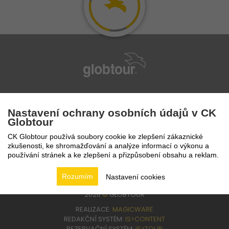
infolinka
224 94 82 41
Nastavení ochrany osobních údajů v CK
Globtour
CK Globtour používá soubory cookie ke zlepšení zákaznické
zkušenosti, ke shromažďování a analýze informací o výkonu a
používání stránek a ke zlepšení a přizpůsobení obsahu a reklam.
Rozumím
Nastavení cookies
2026
©
GLOBTOUR
REALIZACE:
MAGICWARE
REDAKČNÍ SYSTÉM:
IS>CONTENT
REZERVAČNÍ SYSTÉM:
IS>TOUR