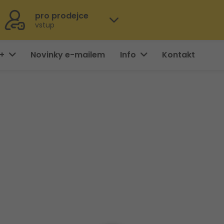
pro prodejce
vstup
0+
Novinky e-mailem
Info
Kontakt