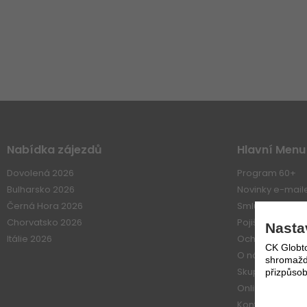
Nabídka zájezdů
Hlavní Menu
Dovolená 2026
Program 60+
Bulharsko 2026
Novinky e-mai
Černá Hora 2026
Smluvní vztahy
Chorvatsko 2026
Pojištení
Nasta
Itálie 2026
Ochrana osobn
CK Globto
O nás
shromažďo
Skupiny
přizpůsob
Online platba
Kontakt