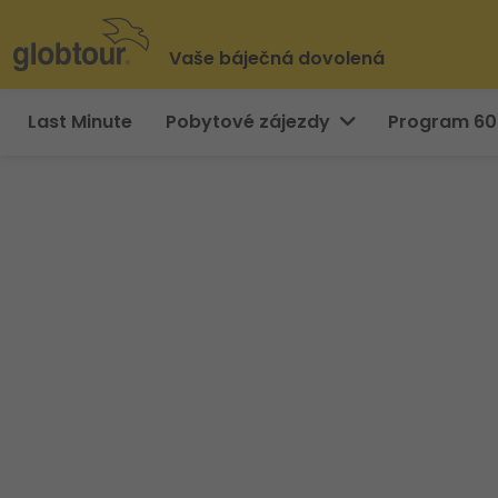
Vaše báječná dovolená
Last Minute
Pobytové zájezdy
Program 6