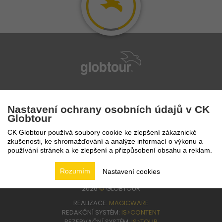
infolinka
224 94 82 41
Nastavení ochrany osobních údajů v CK
Globtour
CK Globtour používá soubory cookie ke zlepšení zákaznické
zkušenosti, ke shromažďování a analýze informací o výkonu a
používání stránek a ke zlepšení a přizpůsobení obsahu a reklam.
Rozumím
Nastavení cookies
2026
©
GLOBTOUR
REALIZACE:
MAGICWARE
REDAKČNÍ SYSTÉM:
IS>CONTENT
REZERVAČNÍ SYSTÉM:
IS>TOUR