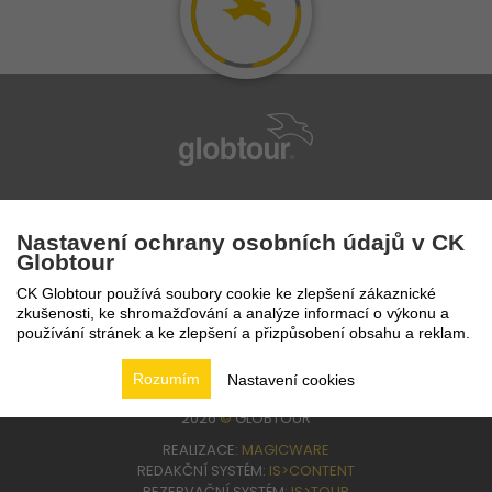
infolinka
224 94 82 41
Nastavení ochrany osobních údajů v CK
Globtour
CK Globtour používá soubory cookie ke zlepšení zákaznické
zkušenosti, ke shromažďování a analýze informací o výkonu a
používání stránek a ke zlepšení a přizpůsobení obsahu a reklam.
Rozumím
Nastavení cookies
2026
©
GLOBTOUR
REALIZACE:
MAGICWARE
REDAKČNÍ SYSTÉM:
IS>CONTENT
REZERVAČNÍ SYSTÉM:
IS>TOUR