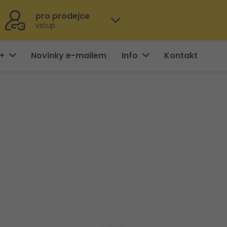
pro prodejce
vstup
0+
Novinky e-mailem
Info
Kontakt