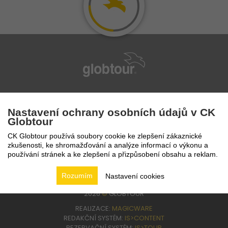
infolinka
224 94 82 41
Nastavení ochrany osobních údajů v CK
Globtour
CK Globtour používá soubory cookie ke zlepšení zákaznické
zkušenosti, ke shromažďování a analýze informací o výkonu a
používání stránek a ke zlepšení a přizpůsobení obsahu a reklam.
Rozumím
Nastavení cookies
2026
©
GLOBTOUR
REALIZACE:
MAGICWARE
REDAKČNÍ SYSTÉM:
IS>CONTENT
REZERVAČNÍ SYSTÉM:
IS>TOUR