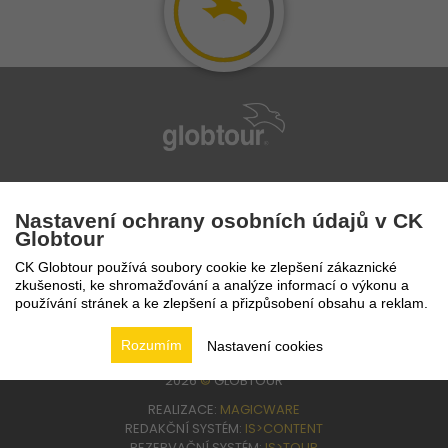
infolinka
224 94 82 41
Nastavení ochrany osobních údajů v CK
Globtour
CK Globtour používá soubory cookie ke zlepšení zákaznické
zkušenosti, ke shromažďování a analýze informací o výkonu a
používání stránek a ke zlepšení a přizpůsobení obsahu a reklam.
Rozumím
Nastavení cookies
2026
©
GLOBTOUR
REALIZACE:
MAGICWARE
REDAKČNÍ SYSTÉM:
IS>CONTENT
REZERVAČNÍ SYSTÉM:
IS>TOUR