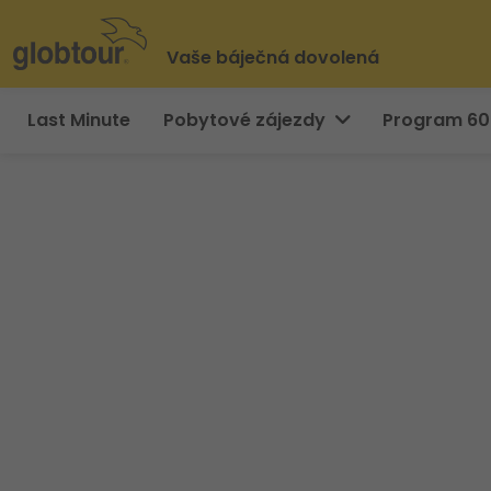
Vaše báječná dovolená
Last Minute
Pobytové zájezdy
Program 6