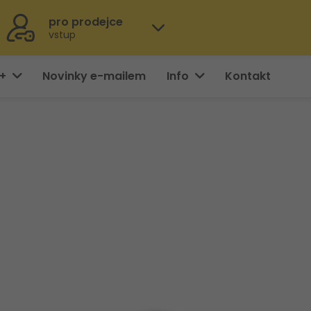
pro prodejce
vstup
0+
Novinky e-mailem
Info
Kontakt