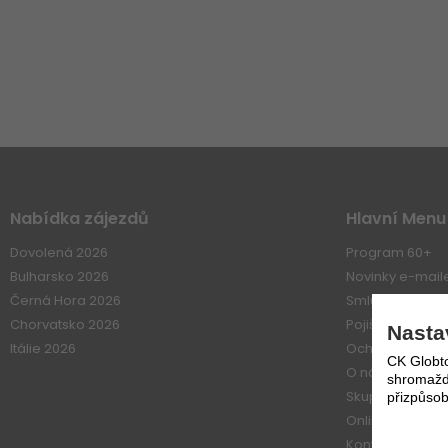
Nabídka zájezdů
Hlavní Menu
Dovolená 2026
Program 60+
Bulharsko 2026
Novinky e-mai
Černá Hora 2026
Smluvní vztahy
Chorvatsko 2026
Pojištení
Nasta
Itálie 2026
Ochrana osobn
CK Globto
O nás
shromažďo
Skupiny
přizpůsob
Online platba
Kontakt