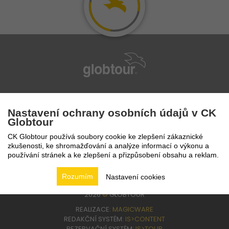
infolinka
224 94 82 41
Nastavení ochrany osobních údajů v CK
Globtour
CK Globtour používá soubory cookie ke zlepšení zákaznické
zkušenosti, ke shromažďování a analýze informací o výkonu a
používání stránek a ke zlepšení a přizpůsobení obsahu a reklam.
Rozumím
Nastavení cookies
2026
©
GLOBTOUR
REALIZACE:
MAGICWARE
REDAKČNÍ SYSTÉM:
IS>CONTENT
REZERVAČNÍ SYSTÉM:
IS>TOUR