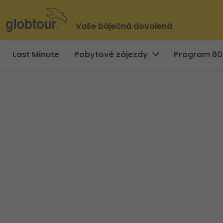
Vaše báječná dovolená
Last Minute
Pobytové zájezdy
Program 6