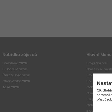
Nabídka zájezdů
Hlavní Menu
Dovolená 2026
Program 60+
Bulharsko 2026
Novinky e-mai
Černá Hora 2026
Smluvní vztahy
Chorvatsko 2026
Pojištení
Nasta
Itálie 2026
Ochrana osobn
CK Globto
O nás
shromažďo
Skupiny
přizpůsob
Online platba
Kontakt