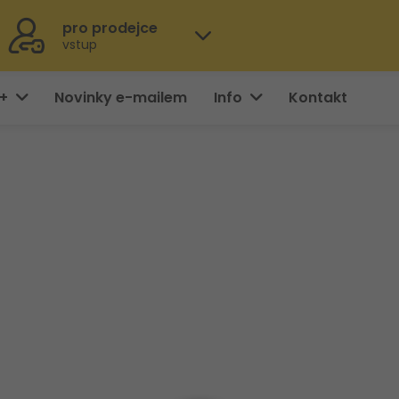
pro prodejce
vstup
0+
Novinky e-mailem
Info
Kontakt