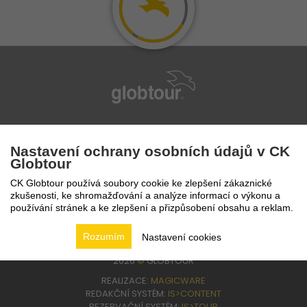
infolinka
224 94 82 41
Nastavení ochrany osobních údajů v CK
Globtour
CK Globtour používá soubory cookie ke zlepšení zákaznické
zkušenosti, ke shromažďování a analýze informací o výkonu a
používání stránek a ke zlepšení a přizpůsobení obsahu a reklam.
Rozumím
Nastavení cookies
2026
©
GLOBTOUR
REALIZACE:
MAGICWARE
REDAKČNÍ SYSTÉM:
IS>CONTENT
REZERVAČNÍ SYSTÉM:
IS>TOUR