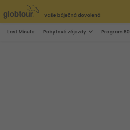
Vaše báječná dovolená
Last Minute
Pobytové zájezdy
Program 6