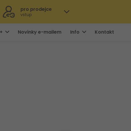
pro prodejce
vstup
0+
Novinky e-mailem
Info
Kontakt