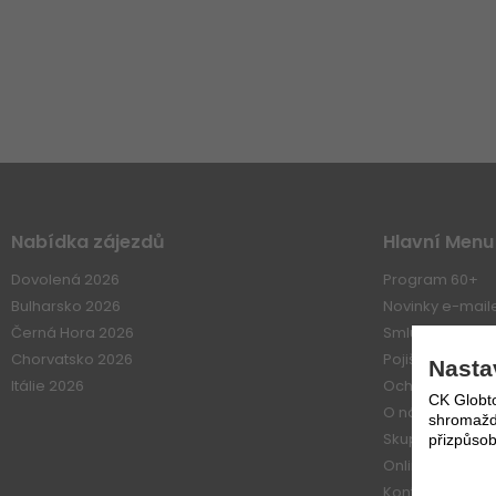
Nabídka zájezdů
Hlavní Menu
Dovolená 2026
Program 60+
Bulharsko 2026
Novinky e-mai
Černá Hora 2026
Smluvní vztahy
Chorvatsko 2026
Pojištení
Nasta
Itálie 2026
Ochrana osobn
CK Globto
O nás
shromažďo
Skupiny
přizpůsob
Online platba
Kontakt