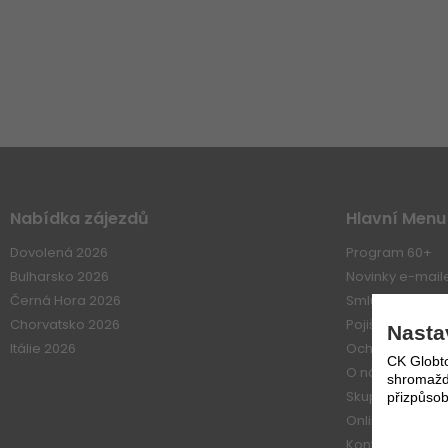
Nabídka zájezdů
Hlavní Menu
Dovolená 2026
Program 60+
Bulharsko 2026
Novinky e-mai
Černá Hora 2026
Smluvní vztahy
Chorvatsko 2026
Pojištení
Nasta
Itálie 2026
Ochrana osobn
CK Globto
O nás
shromažďo
Skupiny
přizpůsob
Online platba
Kontakt