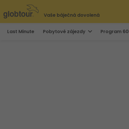
Vaše báječná dovolená
Last Minute
Pobytové zájezdy
Program 6