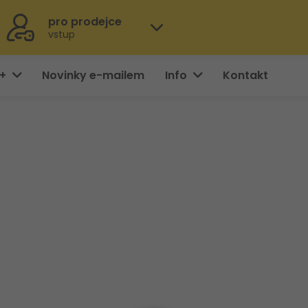
pro prodejce
vstup
0+
Novinky e-mailem
Info
Kontakt