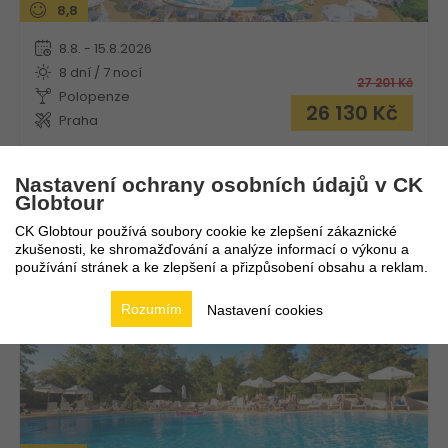
8,8
8.8. - 15.8.2026
8 dní / 7 nocí
27 201
Kč
Polopenze
26 130
Kč
Praha
Nastavení ochrany osobních údajů v CK
Globtour
Hotel Kamenec
CK Globtour používá soubory cookie ke zlepšení zákaznické
zkušenosti, ke shromažďování a analýze informací o výkonu a
Bulharsko
Nesebar
používání stránek a ke zlepšení a přizpůsobení obsahu a reklam.
Rozumím
Nastavení cookies