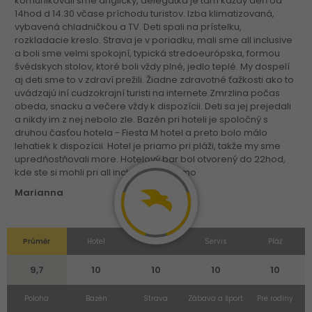
komunikovali sme anglicky, delegátka je tam každý deň od
14hod d 14.30 včase príchodu turistov. Izba klimatizovaná,
vybavená chladničkou a TV. Deti spali na prístelku,
rozkladacie kreslo. Strava je v poriadku, mali sme all inclusive
a boli sme velmi spokojní, typická stredoeurópska, formou
švédskych stolov, ktoré boli vždy plné, jedlo teplé. My dospelí
aj deti sme to v zdraví prežili. Žiadne zdravotné ťažkosti ako to
uvádzajú iní cudzokrajní turisti na internete.Zmrzlina počas
obeda, snacku a večere vždy k dispozícii. Deti sa jej prejedali
a nikdy im z nej nebolo zle. Bazén pri hoteli je spoločný s
druhou časťou hotela - Fiesta M hotel a preto bolo málo
lehatiek k dispozícii. Hotel je priamo pri pláži, takže my sme
upredňostňovali more. Hotelový bar bol otvorený do 22hod,
kde ste si mohli pri all inclusive zadarmo
Marianna
Průměr
Hotel
Izba
Servis
Pláž
9,7
10
10
10
10
Poloha
Bazén
Strava
Zábava a šport
Pre rodiny