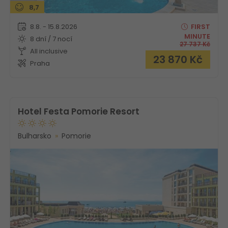
8,7
8.8. - 15.8.2026
FIRST
MINUTE
8 dní / 7 nocí
27 737
Kč
All inclusive
23 870
Kč
Praha
Hotel Festa Pomorie Resort
Bulharsko
Pomorie