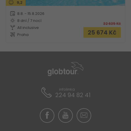
9,2
8.8. - 15.8.2026
8 dní / 7 nocí
32 635
Kč
All inclusive
25 674
Kč
Praha
infolinka
224 94 82 41