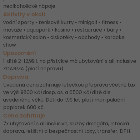
nealkoholické nápoje
Aktivity v okolí
vodní sporty • tenisové kurty • minigolf • fitness •
masáže • aquapark • kasino • restaurace • bary •
kosmetický salon • diskotéky • obchody • karaoke
show
Upozornění
1. dítě 2-12,99 l. na přistýlce má ubytování s all inclusive
ZDARMA (platí dopravu).
Doprava
Uvedená cena zahrnuje leteckou přepravu včetně tax
ve výši 9800 Kč/dosp. os. a 6500 Kč/dítě dle
uvedeného věku. Děti do 1,99 let platí manipulační
poplatek 600 Kč.
Cena zahrnuje
7x ubytování s all inclusive, služby delegáta, letecká
doprava, letištní a bezpečnostní taxy, transfer, DPH