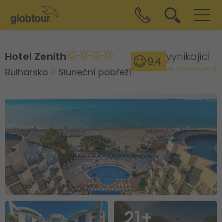
Hotel Zenith
vynikající
9,4
4x hodnocené
Bulharsko
Sluneční pobřeží
21+