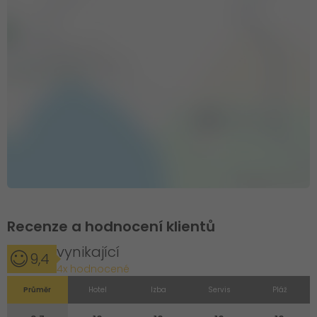
Recenze a hodnocení klientů
vynikající
9,4
4x hodnocené
Průměr
Hotel
Izba
Servis
Pláž