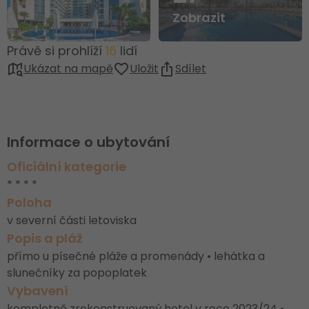
Zobrazit
Právě si prohlíží
16
lidí
Ukázat na mapě
Uložit
Sdílet
Informace o ubytování
Oficiální kategorie
* * * *
Poloha
v severní části letoviska
Popis a pláž
přímo u písečné pláže a promenády • lehátka a
slunečníky za popoplatek
Vybavení
kompletně zrekonstruovaný hotel v roce 2023/24 •