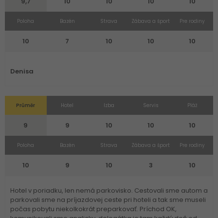
9,7
10
10
10
10
Poloha
Bazén
Strava
Zábava a šport
Pre rodiny
10
7
10
10
10
Denisa
Průměr
Hotel
Izba
Servis
Pláž
9
9
10
10
10
Poloha
Bazén
Strava
Zábava a šport
Pre rodiny
10
9
10
3
10
Hotel v poriadku, len nemá parkovisko. Cestovali sme autom a
parkovali sme na príjazdovej ceste pri hoteli a tak sme museli
počas pobytu niekolkokrát preparkovať. Príchod OK,