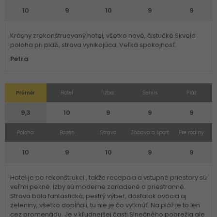
10
9
10
9
9
Krásny zrekonštruovaný hotel, všetko nové, čistučké.Skvelá
poloha pri pláži, strava vynikajúca. Veľká spokojnosť.
Petra
Průměr
Hotel
Izba
Servis
Pláž
9,3
10
9
9
9
Poloha
Bazén
Strava
Zábava a šport
Pre rodiny
10
9
10
9
9
Hotel je po rekonštrukcii, takže recepcia a vstupné priestory sú
veľmi pekné. Izby sú moderne zariadené a priestranné.
Strava bola fantastická, pestrý výber, dostatok ovocia aj
zeleniny, všetko dopĺňali, tu nie je čo vytknúť. Na pláž je to len
cez promenádu. Je v kľudnejšej časti Slnečného pobrežia ale