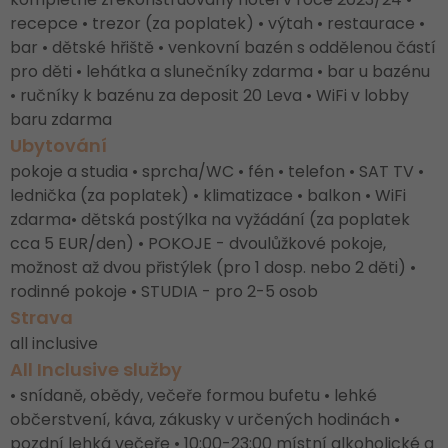
recepce • trezor (za poplatek) • výtah • restaurace •
bar • dětské hřiště • venkovní bazén s oddělenou částí
pro děti • lehátka a slunečníky zdarma • bar u bazénu
• ručníky k bazénu za deposit 20 Leva • WiFi v lobby
baru zdarma
Ubytování
pokoje a studia • sprcha/WC • fén • telefon • SAT TV •
lednička (za poplatek) • klimatizace • balkon • WiFi
zdarma• dětská postýlka na vyžádání (za poplatek
cca 5 EUR/den) • POKOJE - dvoulůžkové pokoje,
možnost až dvou přistýlek (pro 1 dosp. nebo 2 děti) •
rodinné pokoje • STUDIA - pro 2-5 osob
Strava
all inclusive
All Inclusive služby
• snídaně, obědy, večeře formou bufetu • lehké
občerstvení, káva, zákusky v určených hodinách •
pozdní lehká večeře • 10:00-23:00 místní alkoholické a