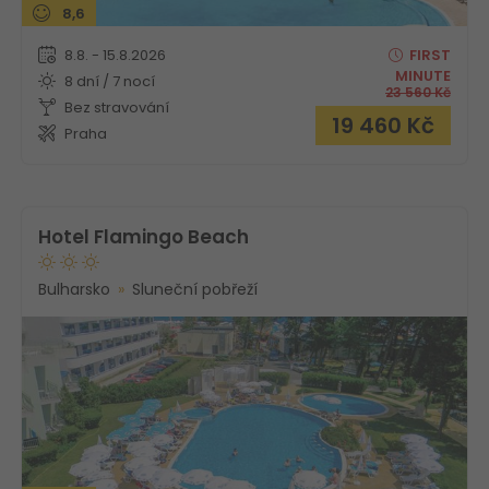
8,6
8.8. - 15.8.2026
FIRST
MINUTE
8 dní / 7 nocí
23 560
Kč
Bez stravování
19 460
Kč
Praha
Hotel Flamingo Beach
Bulharsko
Sluneční pobřeží