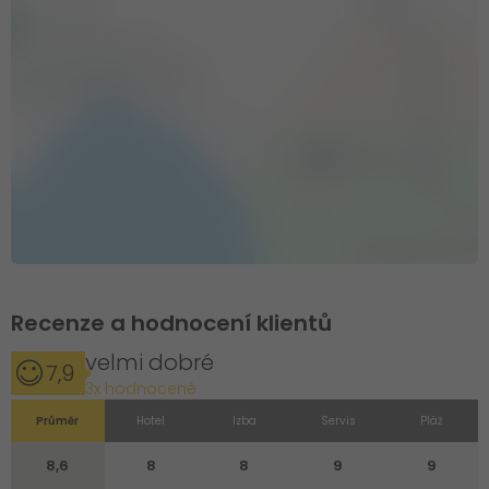
Recenze a hodnocení klientů
velmi dobré
7,9
3x hodnocené
Průměr
Hotel
Izba
Servis
Pláž
8,6
8
8
9
9