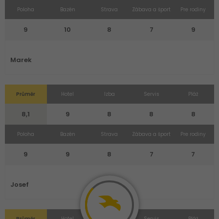
Poloha
Bazén
Strava
Zábava a šport
Pre rodiny
9
10
8
7
9
Marek
Průměr
Hotel
Izba
Servis
Pláž
8,1
9
8
8
8
Poloha
Bazén
Strava
Zábava a šport
Pre rodiny
9
9
8
7
7
Josef
Průměr
Hotel
Izba
Servis
Pláž