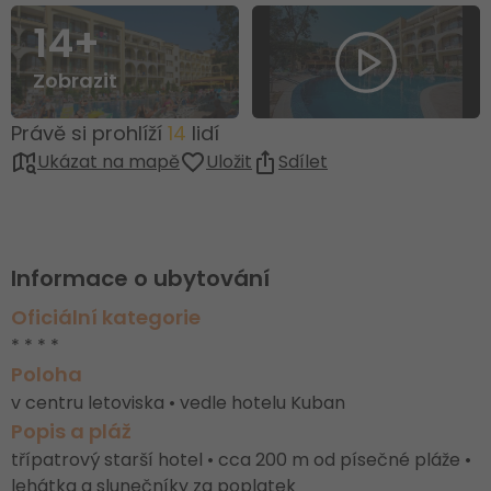
14+
Zobrazit
Právě si prohlíží
14
lidí
Ukázat na mapě
Uložit
Sdílet
Informace o ubytování
Oficiální kategorie
* * * *
Poloha
v centru letoviska • vedle hotelu Kuban
Popis a pláž
třípatrový starší hotel • cca 200 m od písečné pláže •
lehátka a slunečníky za poplatek