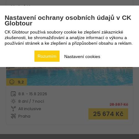
Hotel Kamenec
Nastavení ochrany osobních údajů v CK
Bulharsko
Nesebar
Globtour
CK Globtour používá soubory cookie ke zlepšení zákaznické
zkušenosti, ke shromažďování a analýze informací o výkonu a
používání stránek a ke zlepšení a přizpůsobení obsahu a reklam.
Rozumím
Nastavení cookies
9,2
8.8. - 15.8.2026
8 dní / 7 nocí
28 387
Kč
All inclusive
25 674
Kč
Praha