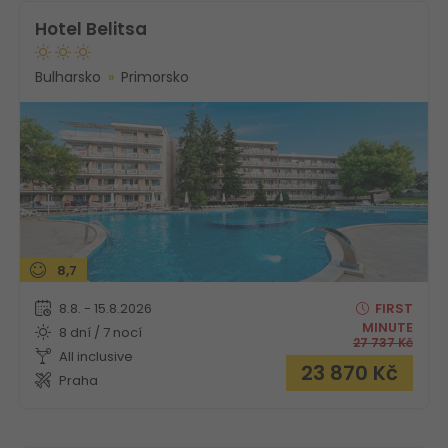
Hotel Belitsa
Bulharsko
Primorsko
8,7
8.8. - 15.8.2026
FIRST
MINUTE
8 dní / 7 nocí
27 737
Kč
All inclusive
23 870
Kč
Praha