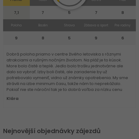
7,1
7
5
7
8
Poloha
Bazén
Strava
Zábava a šport
Pre rodiny
9
8
5
9
6
Dobrá poloha priamo v centre živého letoviska s rôznymi
atrakciami a rušným nočným životom. Na pláž je to kúsok.
More bolo čisté a teplé. Jedlo bolo trošku jednotvárne ale
dalo sa vybrať. Izby boli čisté, ale zariadenie by už
potrebovalo vymeniť, vidno už známky opotrebenia. My sme
strávili na izbe minimum času, takže nám to neprekážalo.
Pokiaľ nie ste nároční tak je to dobrá voľba za nízku cenu
Klára
Nejnovější objednávky zájezdů