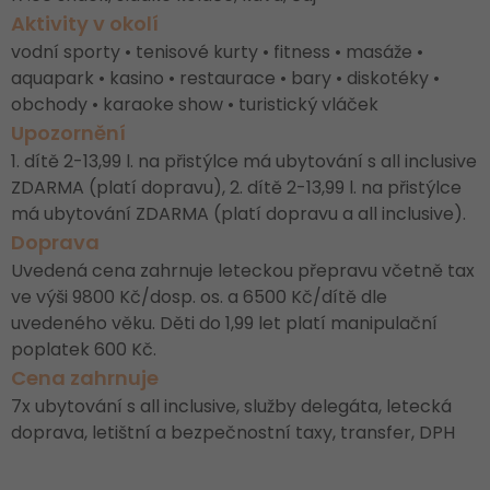
Aktivity v okolí
vodní sporty • tenisové kurty • fitness • masáže •
aquapark • kasino • restaurace • bary • diskotéky •
obchody • karaoke show • turistický vláček
Upozornění
1. dítě 2-13,99 l. na přistýlce má ubytování s all inclusive
ZDARMA (platí dopravu), 2. dítě 2-13,99 l. na přistýlce
má ubytování ZDARMA (platí dopravu a all inclusive).
Doprava
Uvedená cena zahrnuje leteckou přepravu včetně tax
ve výši 9800 Kč/dosp. os. a 6500 Kč/dítě dle
uvedeného věku. Děti do 1,99 let platí manipulační
poplatek 600 Kč.
Cena zahrnuje
7x ubytování s all inclusive, služby delegáta, letecká
doprava, letištní a bezpečnostní taxy, transfer, DPH