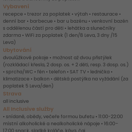
Vybavení
recepce • trezor za poplatek • výtah • restaurace •
denní bar • barbecue • bar u bazénu • venkovní bazén
s oddělenou částí pro děti • lehátka a slunečníky
zdarma • WiFi za poplatek (1 den/8 Leva, 3 dny /15
Leva)
Ubytování
dvoulůžkové pokoje • možnost až dvou přistýlek
(rozkládací křesla, 2 dosp. os. + 2 děti, resp. 3 dosp. os.)
• sprcha/WC • fén • telefon • SAT TV • lednička •
klimatizace • balkon • dětská postýlka na vyžádání (za
poplatek 5 Leva/den)
Strava
all inclusive
All Inclusive služby
• snídaně, obědy, večeře formou bufetu • 11:00-22:00
místní alkoholické a nealkoholické nápoje • 16:00–
17:00 snack, sladké koláče, káva, čaj