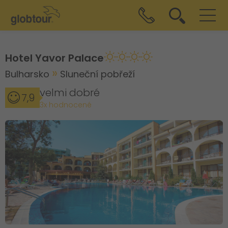
Hotel Yavor Palace
Bulharsko
Sluneční pobřeží
velmi dobré
7,9
3x hodnocené