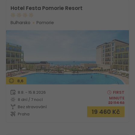
Hotel Festa Pomorie Resort
Bulharsko
Pomorie
8,6
8.8. - 15.8.2026
FIRST
MINUTE
8 dní / 7 nocí
22 114
Kč
Bez stravování
19 460
Kč
Praha