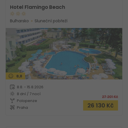
Hotel Flamingo Beach
Bulharsko
Sluneční pobřeží
8,8
8.8. - 15.8.2026
8 dní / 7 nocí
27 201
Kč
Polopenze
26 130
Kč
Praha