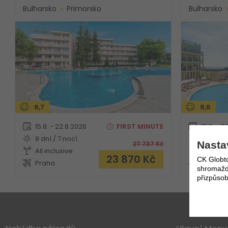
Bulharsko
Primorsko
Bulharsko
8,7
8,6
15.8. - 22.8.2026
FIRST
MINUTE
15.8. - 2
8 dní / 7 nocí
8 dní / 7
Nasta
27 737
Kč
All inclusive
Bez str
23 870
Kč
CK Globto
Praha
Praha
shromažďo
přizpůsob