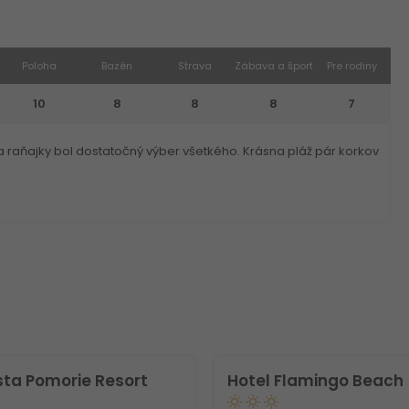
Poloha
Bazén
Strava
Zábava a šport
Pre rodiny
10
8
8
8
7
a raňajky bol dostatočný výber všetkého. Krásna pláž pár korkov
sta Pomorie Resort
Hotel Flamingo Beach