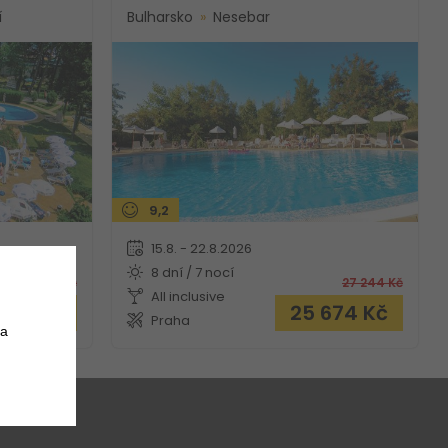
í
Bulharsko
Nesebar
9,2
15.8. - 22.8.2026
8 dní / 7 nocí
27 201
Kč
27 244
Kč
All inclusive
 130
Kč
25 674
Kč
Praha
 a