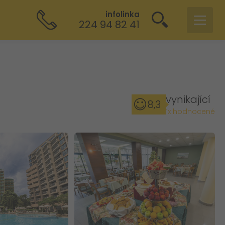
infolinka
224 94 82 41
vynikající
8,3
1x hodnocené