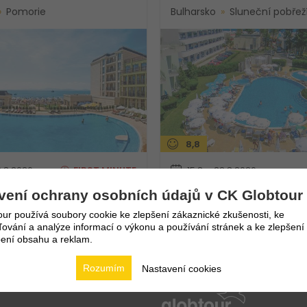
Pomorie
Bulharsko
Sluneční pobřež
8,8
2.8.2026
FIRST
MINUTE
15.8. - 22.8.2026
 nocí
8 dní / 7 nocí
vení ochrany osobních údajů v CK Globtour
23 560
Kč
avování
Polopenze
19 460
Kč
26
ur používá soubory cookie ke zlepšení zákaznické zkušenosti, ke
Praha
vání a analýze informací o výkonu a používání stránek a ke zlepšení
ení obsahu a reklam.
Rozumím
Nastavení cookies