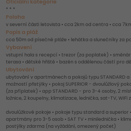
Oficiální kategorie
* * *
Poloha
v severní části letovista • cca 2km od centra • cca 
Popis a pláž
cca 50m od písečné pláže • lehátka a slunečníky za p
Vybavení
vstupní hala s recepcí • trezor (za poplatek) • směnár
terasa • dětské hřiště • bazén s oddělenou částí pro d
Ubytování
ubytování v apartmánech a pokojů typu STANDARD a 
možností přistýlky • pokoj SUPERIOR - dvoulůžlový pokoj
(za příplatek) • app STANDARD - pro 3-4 osoby, 2 míst
ložnice, 2 koupelny, klimatizace, lednička, sat-TV, WiF
dvoulůžkové pokoje • pokoje typu standard a superior 
apartmány pro 3-5 osob • SAT TV • minilednička • klim
postýlky zdarma (na vyžádání, omezený počet)