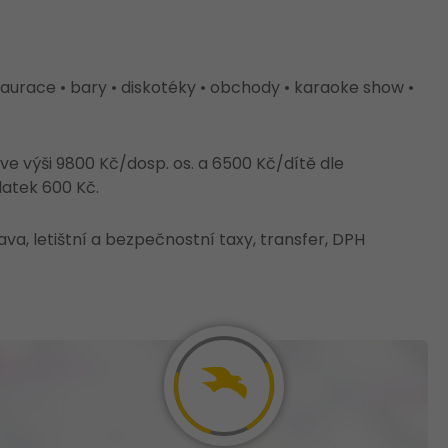
staurace • bary • diskotéky • obchody • karaoke show •
e výši 9800 Kč/dosp. os. a 6500 Kč/dítě dle
latek 600 Kč.
va, letištní a bezpečnostní taxy, transfer, DPH