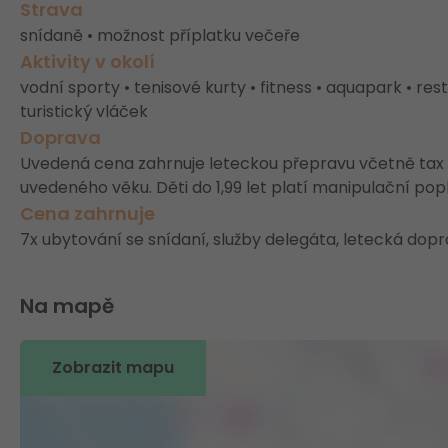
Strava
snídaně • možnost příplatku večeře
Aktivity v okolí
vodní sporty • tenisové kurty • fitness • aquapark • re
turistický vláček
Doprava
Uvedená cena zahrnuje leteckou přepravu včetně tax v
uvedeného věku. Děti do 1,99 let platí manipulační pop
Cena zahrnuje
7x ubytování se snídaní, služby delegáta, letecká dopra
Na mapě
Zobrazit mapu