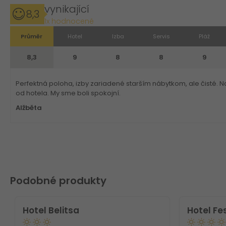
vynikající
8,3
1x hodnocené
Průměr
Hotel
Izba
Servis
Pláž
8,3
9
8
8
9
Perfektná poloha, izby zariadené starším nábytkom, ale čisté. N
od hotela. My sme boli spokojní.
Alžběta
Podobné produkty
Hotel Belitsa
Hotel Fe