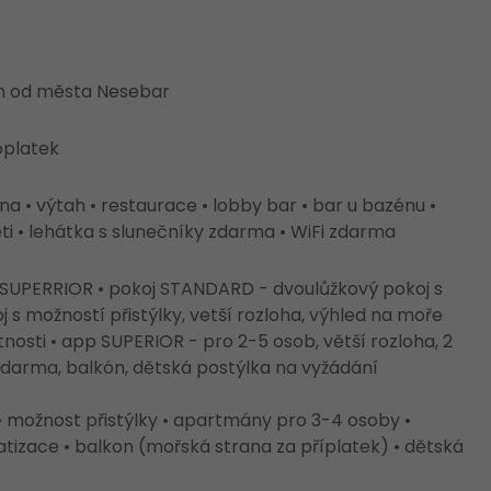
7km od města Nesebar
oplatek
na • výtah • restaurace • lobby bar • bar u bazénu •
ěti • lehátka s slunečníky zdarma • WiFi zdarma
SUPERRIOR • pokoj STANDARD - dvoulůžkový pokoj s
 s možností přistýlky, vetší rozloha, výhled na moře
nosti • app SUPERIOR - pro 2-5 osob, větší rozloha, 2
i zdarma, balkón, dětská postýlka na vyžádání
• možnost přistýlky • apartmány pro 3-4 osoby •
atizace • balkon (mořská strana za příplatek) • dětská