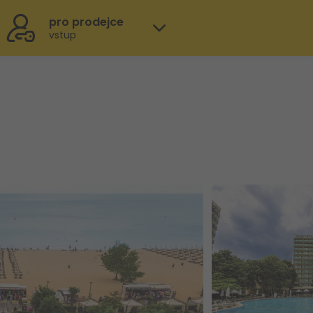
pro prodejce
vstup