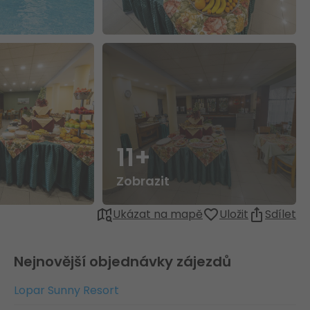
11+
Zobrazit
Ukázat na mapě
Uložit
Sdílet
Nejnovější objednávky zájezdů
Lopar Sunny Resort