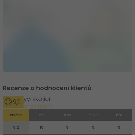
Recenze a hodnocení klientů
vynikající
9,2
1x hodnocené
Průměr
Hotel
Izba
Servis
Pláž
9,2
10
9
9
9