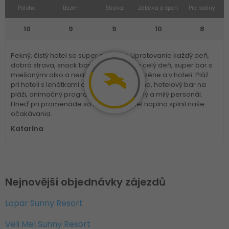
Poloha
Bazén
Strava
Zábava a šport
Pre rodiny
10
9
9
10
8
Pekný, čistý hotel so super polohou. Upratovanie každý deň,
dobrá strava, snack bar s jedlom skoro celý deň, super bar s
miešanými alko a nealko nápojmi pri bazéne a v hoteli. Pláž
pri hoteli s lehátkami a slnečníkmi zdarma, hotelový bar na
pláži, animačný program SKVELÝ, ochotný a milý personál.
Hneď pri promenáde so stánkami.Hotel naplno splnil naše
očakávania.
Katarína
Nejnovější objednávky zájezdů
Lopar Sunny Resort
Veli Mel Sunny Resort