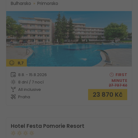
Bulharsko
Primorsko
8,7
8.8. - 15.8.2026
FIRST
MINUTE
8 dní / 7 nocí
27 737
Kč
All inclusive
23 870
Kč
Praha
Hotel Festa Pomorie Resort