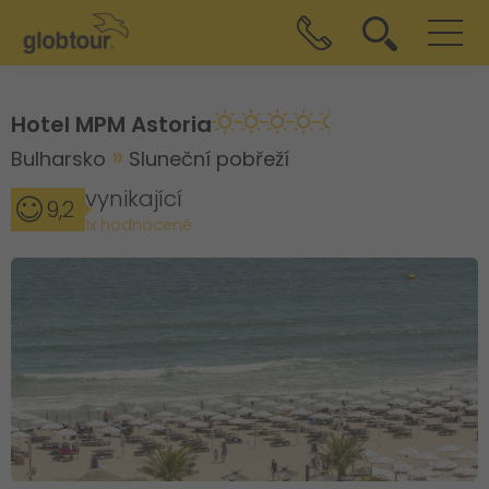
Hotel MPM Astoria
Bulharsko
Sluneční pobřeží
vynikající
9,2
1x hodnocené