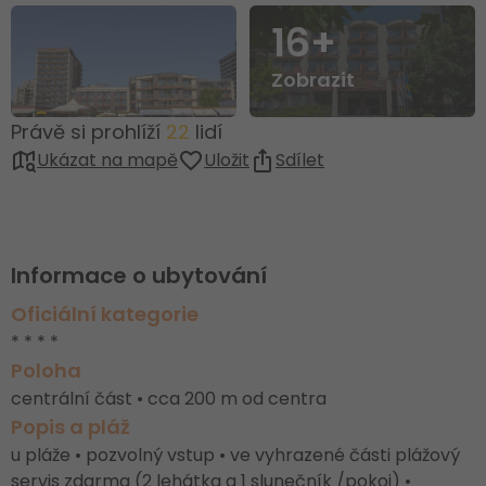
16+
Zobrazit
Právě si prohlíží
22
lidí
Ukázat na mapě
Uložit
Sdílet
Informace o ubytování
Oficiální kategorie
* * * *
Poloha
centrální část • cca 200 m od centra
Popis a pláž
u pláže • pozvolný vstup • ve vyhrazené části plážový
servis zdarma (2 lehátka a 1 slunečník /pokoj) •