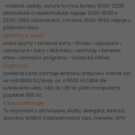
· snídaně, obědy, večeře formou bufetu· 10:00-23:00
alkoholické a nealkoholické nápoje· 10:00-18:00 a
22:00-2300 občerstvení, zmrzlina· 10:00-18:00 nápoje v
plážovém baru
Aktivity v okolí
vodní sporty • tenisové kurty • fitness • aquapark •
restaurace • bary • diskotéky • obchody • karaoke
show • animační programy • turistický vláček
Doprava
Uvedená cena zahrnuje leteckou přepravu včetně tax
ve výši 9800 Kč/dosp. os. a 6500 Kč/dítě dle
uvedeného věku. Děti do 1,99 let platí manipulační
poplatek 600 Kč.
Cena zahrnuje
7x ubytování s all inclusive, služby delegáta, letecká
doprava, letištní a bezpečnostní taxy, transfer, DPH