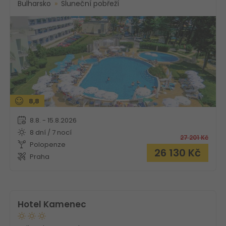
Bulharsko
Sluneční pobřeží
8,8
8.8. - 15.8.2026
8 dní / 7 nocí
27 201
Kč
Polopenze
26 130
Kč
Praha
Hotel Kamenec