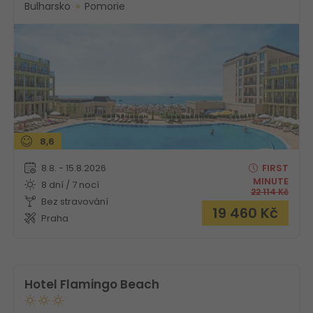
Bulharsko
Pomorie
8,6
8.8. - 15.8.2026
FIRST
MINUTE
8 dní / 7 nocí
22 114
Kč
Bez stravování
19 460
Kč
Praha
Hotel Flamingo Beach