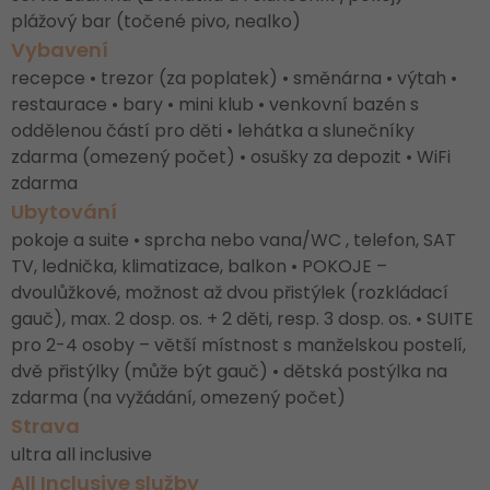
plážový bar (točené pivo, nealko)
Vybavení
recepce • trezor (za poplatek) • směnárna • výtah •
restaurace • bary • mini klub • venkovní bazén s
oddělenou částí pro děti • lehátka a slunečníky
zdarma (omezený počet) • osušky za depozit • WiFi
zdarma
Ubytování
pokoje a suite • sprcha nebo vana/WC , telefon, SAT
TV, lednička, klimatizace, balkon • POKOJE –
dvoulůžkové, možnost až dvou přistýlek (rozkládací
gauč), max. 2 dosp. os. + 2 děti, resp. 3 dosp. os. • SUITE
pro 2-4 osoby – větší místnost s manželskou postelí,
dvě přistýlky (může být gauč) • dětská postýlka na
zdarma (na vyžádání, omezený počet)
Strava
ultra all inclusive
All Inclusive služby