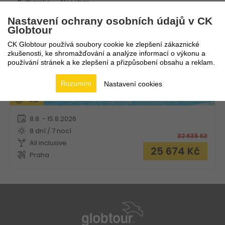
Bulharsko
Nesebar
Nastavení ochrany osobních údajů v CK
Globtour
CK Globtour používá soubory cookie ke zlepšení zákaznické
zkušenosti, ke shromažďování a analýze informací o výkonu a
používání stránek a ke zlepšení a přizpůsobení obsahu a reklam.
Rozumím
Nastavení cookies
9,2
8.8. - 15.8.2026
8 dní / 7 nocí
32 635
Kč
All inclusive
25 674
Kč
Praha