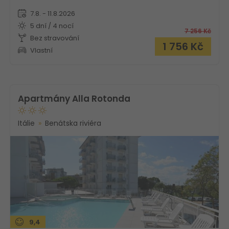
7.8. - 11.8.2026
5 dní / 4 nocí
7 256
Kč
Bez stravování
1 756
Kč
Vlastní
Apartmány Alla Rotonda
Itálie
Benátska riviéra
9,4