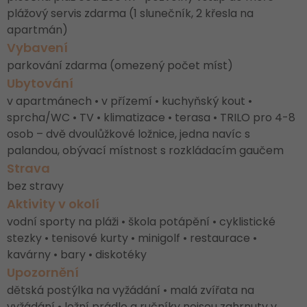
plážový servis zdarma (1 slunečník, 2 křesla na
apartmán)
Vybavení
parkování zdarma (omezený počet míst)
Ubytování
v apartmánech • v přízemí • kuchyňský kout •
sprcha/WC • TV • klimatizace • terasa • TRILO pro 4-8
osob – dvě dvoulůžkové ložnice, jedna navíc s
palandou, obývací místnost s rozkládacím gaučem
Strava
bez stravy
Aktivity v okolí
vodní sporty na pláži • škola potápění • cyklistické
stezky • tenisové kurty • minigolf • restaurace •
kavárny • bary • diskotéky
Upozornění
dětská postýlka na vyžádání • malá zvířata na
vyžádání • ložní prádlo a ručníky nejsou zahrnuty v