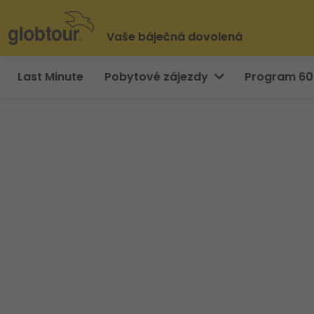
Vaše báječná dovolená
Last Minute
Pobytové zájezdy
Program 6