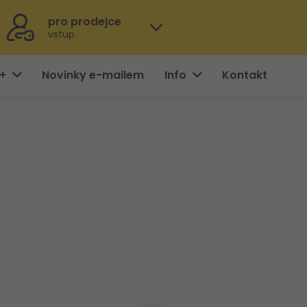
pro prodejce
vstup
0+
Novinky e-mailem
Info
Kontakt