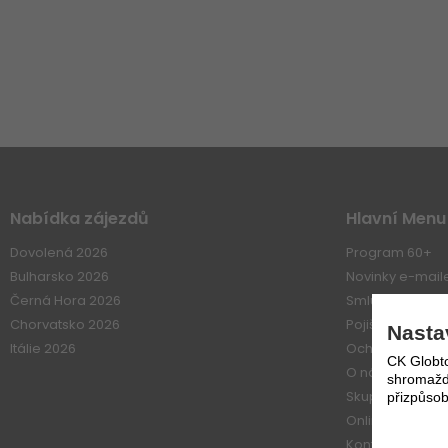
Nabídka zájezdů
Hlavní Menu
Dovolená 2026
Program 60+
Bulharsko 2026
Novinky e-mai
Černá Hora 2026
Smluvní vztahy
Chorvatsko 2026
Pojištení
Nasta
Itálie 2026
Ochrana osobn
CK Globto
O nás
shromažďo
Skupiny
přizpůsob
Online platba
Kontakt