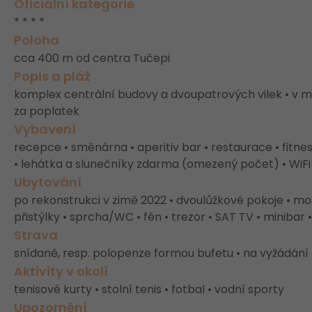
Oficiální kategorie
* * * *
Poloha
cca 400 m od centra Tučepi
Popis a pláž
komplex centrální budovy a dvoupatrových vilek • v mí
za poplatek
Vybavení
recepce • směnárna • aperitiv bar • restaurace • fitnes
• lehátka a slunečníky zdarma (omezený počet) • WiF
Ubytování
po rekonstrukci v zimě 2022 • dvoulůžkové pokoje • mož
přistýlky • sprcha/WC • fén • trezor • SAT TV • minibar 
Strava
snídaně, resp. polopenze formou bufetu • na vyžádání
Aktivity v okolí
tenisové kurty • stolní tenis • fotbal • vodní sporty
Upozornění