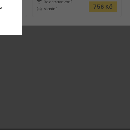
Bez stravování
 562
Kč
756
Kč
 a
Vlastní