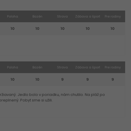
Poloha
Bazén
Strava
Zábava a šport
Pre rodiny
10
10
10
10
10
Poloha
Bazén
Strava
Zábava a šport
Pre rodiny
10
10
9
9
9
držiavaný. Jedlo bolo v poriadku, nám chutilo. Na pláž po
eplnený. Pobyt sme si užili.