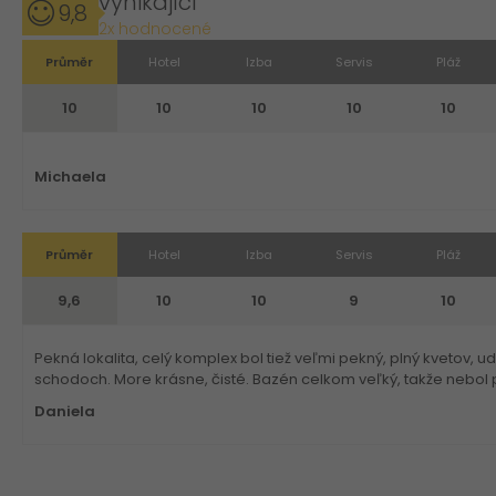
vynikající
9,8
2x hodnocené
Průměr
Hotel
Izba
Servis
Pláž
10
10
10
10
10
Michaela
Průměr
Hotel
Izba
Servis
Pláž
9,6
10
10
9
10
Pekná lokalita, celý komplex bol tiež veľmi pekný, plný kvetov, u
schodoch. More krásne, čisté. Bazén celkom veľký, takže nebol pr
Daniela