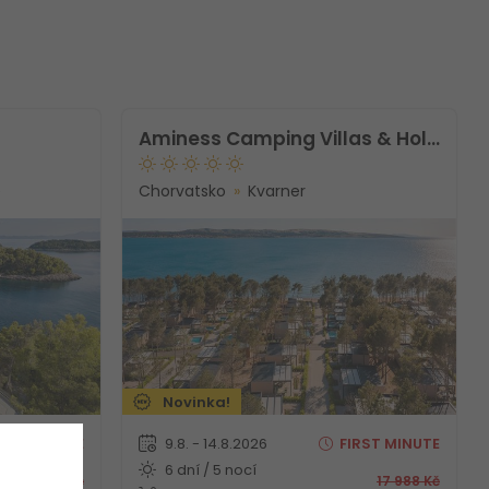
Aminess Camping Villas & Holiday Homes Avalona
e
Chorvatsko
Kvarner
Novinka!
RST
MINUTE
9.8. - 14.8.2026
FIRST
MINUTE
6 dní / 5 nocí
21 484
Kč
17 988
Kč