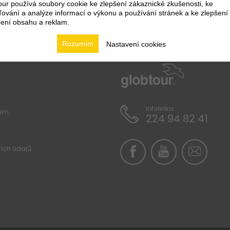
nze
Polopenze
ur používá soubory cookie ke zlepšení zákaznické zkušenosti, ke
9 465
Kč
4
vání a analýze informací o výkonu a používání stránek a ke zlepšení
Vlastní
ení obsahu a reklam.
Rozumím
Nastavení cookies
infolinka
lem
224 94 82 41
ích údajů
Bluesun Holiday Village Afrodita Tučepi