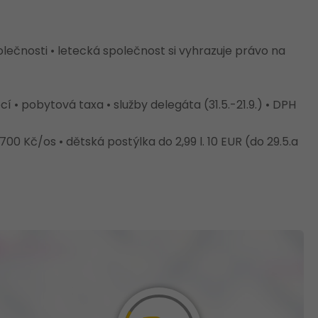
lečnosti • letecká společnost si vyhrazuje právo na
í • pobytová taxa • služby delegáta (31.5.-21.9.) • DPH
700 Kč/os • dětská postýlka do 2,99 l. 10 EUR (do 29.5.a