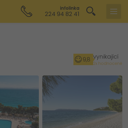
infolinka
224 94 82 41
vynikající
9,8
2x hodnocené