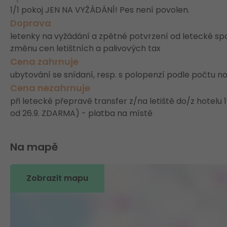
1/1 pokoj JEN NA VYŽÁDÁNÍ! Pes není povolen.
Doprava
letenky na vyžádání a zpětné potvrzení od letecké spo
změnu cen letištních a palivových tax
Cena zahrnuje
ubytování se snídaní, resp. s polopenzí podle počtu noc
Cena nezahrnuje
při letecké přepravě transfer z/na letiště do/z hotelu 1
od 26.9. ZDARMA) - platba na místě
Na mapě
Zobrazit mapu