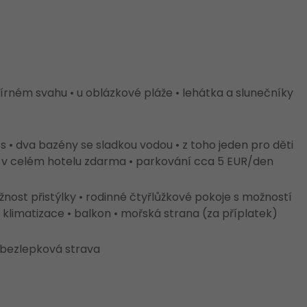
rném svahu • u oblázkové pláže • lehátka a slunečníky
s • dva bazény se sladkou vodou • z toho jeden pro děti
i v celém hotelu zdarma • parkování cca 5 EUR/den
nost přistýlky • rodinné čtyřlůžkové pokoje s možností
• klimatizace • balkon • mořská strana (za příplatek)
 bezlepková strava