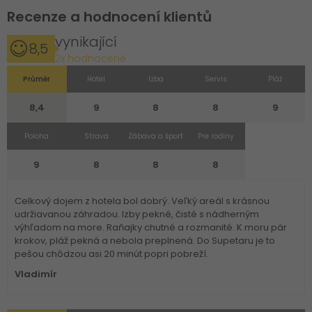
Recenze a hodnocení klientů
vynikající
8,5
2x hodnocené
Průměr
Hotel
Izba
Servis
Pláž
8,4
9
8
8
9
Poloha
Strava
Zábava a šport
Pre rodiny
9
8
8
8
Celkový dojem z hotela bol dobrý. Veľký areál s krásnou
udržiavanou záhradou. Izby pekné, čisté s nádherným
výhľadom na more. Raňajky chutné a rozmanité. K moru pár
krokov, pláž pekná a nebola preplnená. Do Supetaru je to
pešou chôdzou asi 20 minút popri pobreží.
Vladimír