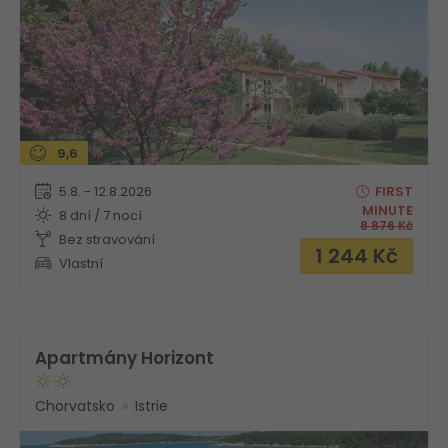
9,6
5.8. - 12.8.2026
FIRST
MINUTE
8 dní / 7 nocí
8 876
Kč
Bez stravování
1 244
Kč
Vlastní
Apartmány Horizont
Chorvatsko
Istrie