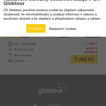
Globtour
CK Globtour používá soubory cookie ke zlepšení zákaznické
zkušenosti, ke shromažďování a analýze informací o výkonu a
používání stránek a ke zlepšení a přizpůsobení obsahu a reklam.
Rozumím
Nastavení cookies
9,8
5.8. - 10.8.2026
FIRST
MINUTE
6 dní / 5 nocí
22 220
Kč
All inclusive
7 262
Kč
Vlastní
infolinka