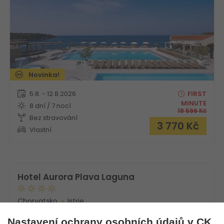
Novinka!
5.8. - 12.8.2026
FIRST
MINUTE
8 dní / 7 nocí
18 596
Kč
Bez stravování
3 770
Kč
Vlastní
Hotel Aurora Plava Laguna
Chorvatsko
Istrie
Nastavení ochrany osobních údajů v CK