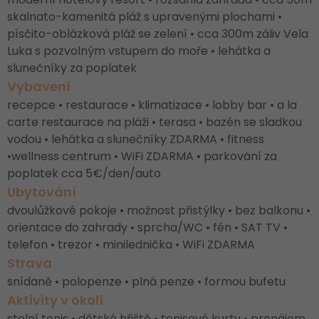
skalnato-kamenitá pláž s upravenými plochami •
písčito-oblázková pláž se zelení • cca 300m záliv Vela
Luka s pozvolným vstupem do moře • lehátka a
slunečníky za poplatek
Vybavení
recepce • restaurace • klimatizace • lobby bar • a la
carte restaurace na pláži • terasa • bazén se sladkou
vodou • lehátka a slunečníky ZDARMA • fitness
•wellness centrum • WiFi ZDARMA • parkování za
poplatek cca 5€/den/auto
Ubytování
dvoulůžkové pokoje • možnost přistýlky • bez balkonu •
orientace do zahrady • sprcha/WC • fén • SAT TV •
telefon • trezor • minilednička • WiFi ZDARMA
Strava
snídaně • polopenze • plná penze • formou bufetu
Aktivity v okolí
stolní tenis • dětské hřiště • tenisové kurty • pronájem