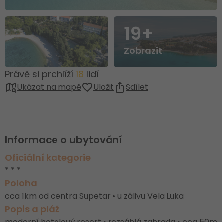
19+
Zobrazit
Právě si prohlíží
18
lidí
Ukázat na mapě
Uložit
Sdílet
Informace o ubytování
Oficiální kategorie
* * *
Poloha
cca 1km od centra Supetar • u zálivu Vela Luka
Popis a pláž
moderní hotelový resort • rozsáhlá zahrada • cca 50m