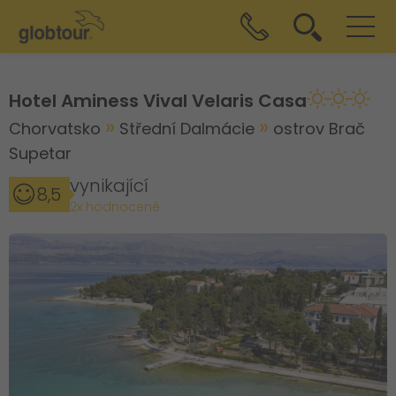
Hotel Aminess Vival Velaris Casa
Chorvatsko
Střední Dalmácie
ostrov Brač
Supetar
vynikající
8,5
2x hodnocené