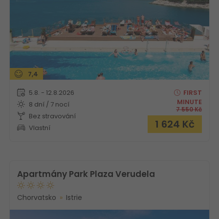
7,4
5.8. - 12.8.2026
FIRST
MINUTE
8 dní / 7 nocí
7 550
Kč
Bez stravování
1 624
Kč
Vlastní
Apartmány Park Plaza Verudela
Chorvatsko
Istrie