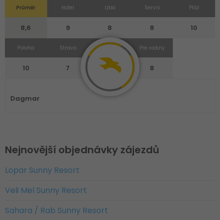
Průměr
Hotel
Izba
Servis
Pláž
8,6
9
8
8
10
Poloha
Strava
Zábava a šport
Pre rodiny
10
7
9
8
Dagmar
Nejnovější objednávky zájezdů
Lopar Sunny Resort
Veli Mel Sunny Resort
Sahara / Rab Sunny Resort