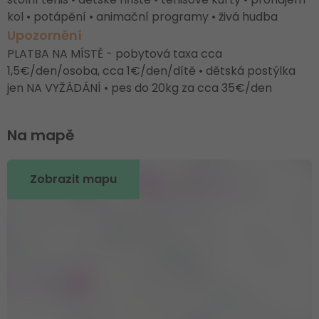
kol • potápění • animační programy • živá hudba
Upozornění
PLATBA NA MÍSTĚ - pobytová taxa cca
1,5€/den/osoba, cca 1€/den/dítě • dětská postýlka
jen NA VYŽÁDÁNÍ • pes do 20kg za cca 35€/den
Na mapě
Zobrazit mapu