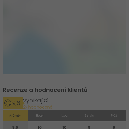
Recenze a hodnocení klientů
vynikající
9,6
2x hodnocené
Průměr
Hotel
Izba
Servis
Pláž
9,6
10
10
9
9