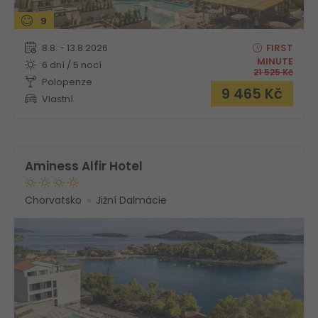
9
8.8. - 13.8.2026
FIRST
MINUTE
6 dní / 5 nocí
21 525
Kč
Polopenze
9 465
Kč
Vlastní
Aminess Alfir Hotel
Chorvatsko
Jižní Dalmácie