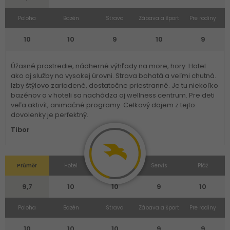
Poloha
Bazén
Strava
Zábava a šport
Pre rodiny
10
10
9
10
9
Úžasné prostredie, nádherné výhľady na more, hory. Hotel
ako aj služby na vysokej úrovni. Strava bohatá a veľmi chutná.
Izby štýlovo zariadené, dostatočne priestranné. Je tu niekoľko
bazénov a v hoteli sa nachádza aj wellness centrum. Pre deti
veľa aktivít, animačné programy. Celkový dojem z tejto
dovolenky je perfektný.
Tibor
Průměr
Hotel
Izba
Servis
Pláž
9,7
10
10
9
10
Poloha
Bazén
Strava
Zábava a šport
Pre rodiny
10
10
10
9
9