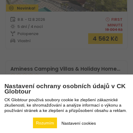
Novinka!
8.8. - 12.8.2026
FIRST
MINUTE
5 dní / 4 nocí
19 004
Kč
Polopenze
4 562
Kč
Vlastní
Aminess Camping Villas & Holiday Homes Avalona
Chorvatsko
Kvarner
Nastavení ochrany osobních údajů v CK
Globtour
CK Globtour používá soubory cookie ke zlepšení zákaznické
zkušenosti, ke shromažďování a analýze informací o výkonu a
používání stránek a ke zlepšení a přizpůsobení obsahu a reklam.
Rozumím
Nastavení cookies