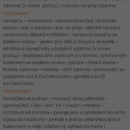
zdarma (v omez. počtu) • ručníky na pláž zdarma
Vybavení
recepce • restaurace • restauracea bar na střeše
hotelu • bar u bazénu • bar na pláži • dětská herna s
venkovním dětským hřištěm • venkovní bazény se
sladkou vodou – jeden pro děti a dva pro dospělé, •
lehátka a slunečníky u bazénů zdarma (v omez.
počtu) • Wellness SPA centrum s vnitřním, vyhřívaným
bazénem se sladkou vodou • jacuzzi • finská sauna •
fitness zdarma • masáže • WiFi zdarma • parkování za
poplatek cca 8 Eur/den/auto • garáže cca 15
Eur/den/auto
Ubytování
dvoulůžkové pokoje • možnost dvou přistýlek •
sprcha/WC • fén • SAT TV • trezor • minibar •
rychlovarná konvice • pokoje jsou s výhledem do atria
a jsou bez balkonu • pokoje s jednou přistýlkou jsou s
balkonem a mají i částečný výhled na moře (