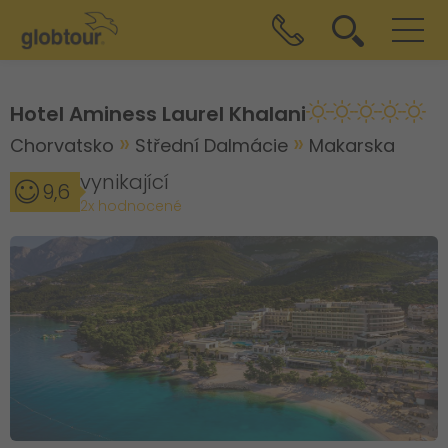
Hotel Aminess Laurel Khalani
Chorvatsko
Střední Dalmácie
Makarska
vynikající
9,6
2x hodnocené