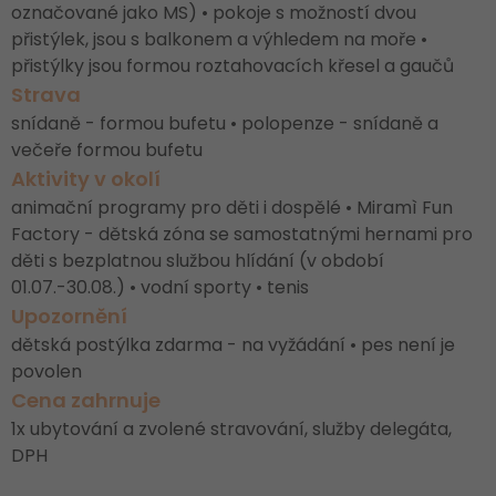
označované jako MS) • pokoje s možností dvou
přistýlek, jsou s balkonem a výhledem na moře •
přistýlky jsou formou roztahovacích křesel a gaučů
Strava
snídaně - formou bufetu • polopenze - snídaně a
večeře formou bufetu
Aktivity v okolí
animační programy pro děti i dospělé • Miramì Fun
Factory - dětská zóna se samostatnými hernami pro
děti s bezplatnou službou hlídání (v období
01.07.-30.08.) • vodní sporty • tenis
Upozornění
dětská postýlka zdarma - na vyžádání • pes není je
povolen
Cena zahrnuje
1x ubytování a zvolené stravování, služby delegáta,
DPH