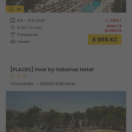
10
8.8. - 13.8.2026
FIRST
MINUTE
6 dní / 5 nocí
22 990
Kč
Polopenze
6 988
Kč
Vlastní
[PLACES] Hvar by Valamar Hotel
Chorvatsko
Střední Dalmácie