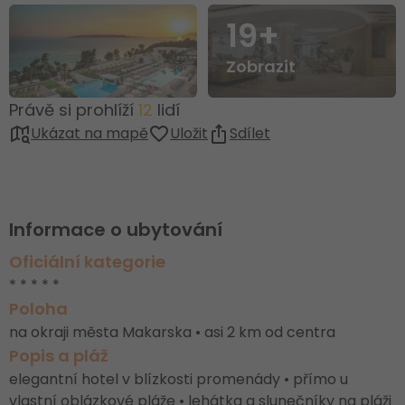
19+
Zobrazit
Právě si prohlíží
12
lidí
Ukázat na mapě
Uložit
Sdílet
Informace o ubytování
Oficiální kategorie
* * * * *
Poloha
na okraji města Makarska • asi 2 km od centra
Popis a pláž
elegantní hotel v blízkosti promenády • přímo u
vlastní oblázkové pláže • lehátka a slunečníky na pláži