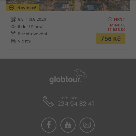
Novinka!
8.8. - 13.8.2026
FIRST
MINUTE
6 dní / 5 nocí
17 988
Kč
Bez stravování
756
Kč
Vlastní
infolinka
224 94 82 41