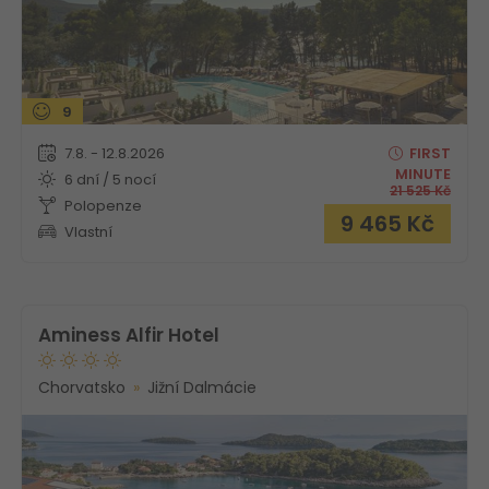
9
7.8. - 12.8.2026
FIRST
MINUTE
6 dní / 5 nocí
21 525
Kč
Polopenze
9 465
Kč
Vlastní
Aminess Alfir Hotel
Chorvatsko
Jižní Dalmácie