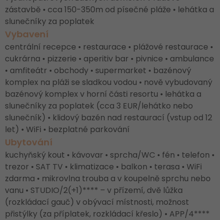
zástavbě • cca 150-350m od písečné pláže • lehátka a
slunečníky za poplatek
Vybavení
centrální recepce • restaurace • plážové restaurace •
cukrárna • pizzerie • aperitiv bar • pivnice • ambulance
• amfiteátr • obchody • supermarket • bazénový
komplex na pláži se sladkou vodou • nově vybudovaný
bazénový komplex v horní části resortu • lehátka a
slunečníky za poplatek (cca 3 EUR/lehátko nebo
slunečník) • klidový bazén nad restaurací (vstup od 12
let) • WiFi • bezplatné parkování
Ubytování
kuchyňský kout • kávovar • sprcha/WC • fén • telefon •
trezor • SAT TV • klimatizace • balkon • terasa • WiFi
zdarma • mikrovlna trouba a v koupelně sprchu nebo
vanu • STUDIO/2(+1)**** – v přízemí, dvě lůžka
(rozkládací gauč) v obývací místnosti, možnost
přistýlky (za příplatek, rozkládací křeslo) • APP/4****