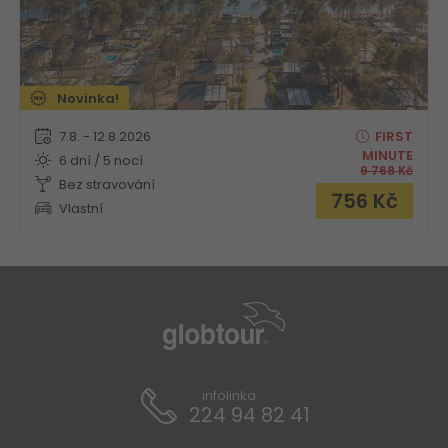
Novinka!
7.8. - 12.8.2026
FIRST
MINUTE
6 dní / 5 nocí
9 768
Kč
Bez stravování
756
Kč
Vlastní
infolinka
224 94 82 41