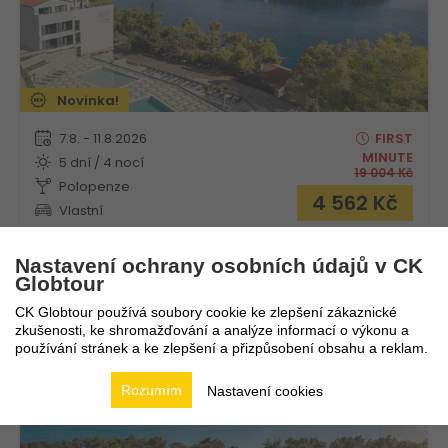
Novinka!
7.8. - 11.8.2026
FIRST
MINUTE
5 dní / 4 nocí
19 004
Kč
Polopenze
4 562
Kč
Vlastní
Nastavení ochrany osobních údajů v CK
Globtour
Aminess Camping Villas & Holiday Homes Avalona
CK Globtour používá soubory cookie ke zlepšení zákaznické
zkušenosti, ke shromažďování a analýze informací o výkonu a
používání stránek a ke zlepšení a přizpůsobení obsahu a reklam.
Chorvatsko
Kvarner
Rozumím
Nastavení cookies