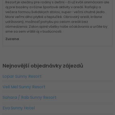
Rezort je ideálny pre rodiny s deťmi - či už kvôli animáciam ale
aj pre bazény a rôzne športové aktivity v areáli. Raňajky a
večere formou švédskych stolov, super- veľmi chutné jedlo.
More veľmi dlho plytké a teplučké. Obrovský areál, krásne
udržiavaný, možnosť pohybu po celom areáli bez
obmedzenia. Zaton splnil všetky naše očakávania a určite by
sme sa sem vrátili aj v budúcnosti.
Zuzana
Nejnovější objednávky zájezdů
Lopar Sunny Resort
Veli Mel Sunny Resort
Sahara / Rab Sunny Resort
Eva Sunny Hotel