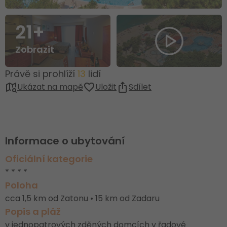
21+
Zobrazit
Právě si prohlíží
13
lidí
Ukázat na mapě
Uložit
Sdílet
Informace o ubytování
Oficiální kategorie
* * * *
Poloha
cca 1,5 km od Zatonu • 15 km od Zadaru
Popis a pláž
v jednopatrových zděných domcích v řadové