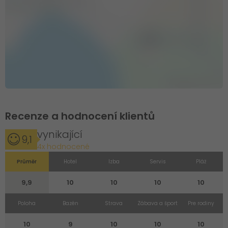
Recenze a hodnocení klientů
vynikající
9,1
4x hodnocené
Průměr
Hotel
Izba
Servis
Pláž
9,9
10
10
10
10
Poloha
Bazén
Strava
Zábava a šport
Pre rodiny
10
9
10
10
10