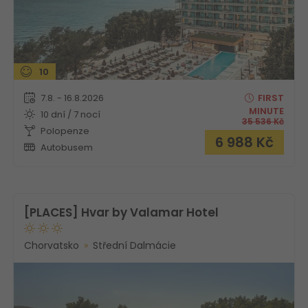
10
7.8. - 16.8.2026
FIRST
MINUTE
10 dní / 7 nocí
35 536
Kč
Polopenze
6 988
Kč
Autobusem
[PLACES] Hvar by Valamar Hotel
Chorvatsko
Střední Dalmácie