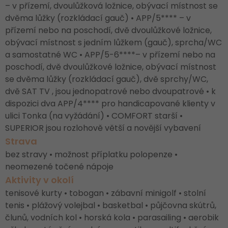
– v přízemí, dvoulůžková ložnice, obývací místnost se
dvěma lůžky (rozkládací gauč) • APP/5**** – v
přízemí nebo na poschodí, dvě dvoulůžkové ložnice,
obývací místnost s jedním lůžkem (gauč), sprcha/WC
a samostatné WC • APP/5-6****– v přízemí nebo na
poschodí, dvě dvoulůžkové ložnice, obývací místnost
se dvěma lůžky (rozkládací gauč), dvě sprchy/WC,
dvě SAT TV , jsou jednopatrové nebo dvoupatrové • k
dispozici dva APP/4**** pro handicapované klienty v
ulici Tonka (na vyžádání) • COMFORT starší •
SUPERIOR jsou rozlohově větší a novější vybavení
Strava
bez stravy • možnost příplatku polopenze •
neomezené točené nápoje
Aktivity v okolí
tenisové kurty • tobogan • zábavní minigolf • stolní
tenis • plážový volejbal • basketbal • půjčovna skútrů,
člunů, vodních kol • horská kola • parasailing • aerobik