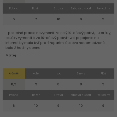
Poloha
Bazén
Strava
Zábava a šport
Pre rodiny
6
7
10
9
9
- postelné prádlo nevymenili za celý 10-dňový pobyt,- uteráky,
osušky vymenili 1x za 10-dňový pobyt- wifi pripojenie na
internet by malo byť pre 4*apartm. časovo neobmedzené,
bolo 2 hodiny denne.
Matej
Průměr
Hotel
Izba
Servis
Pláž
8,9
9
8
8
9
Poloha
Bazén
Strava
Zábava a šport
Pre rodiny
8
10
9
10
9