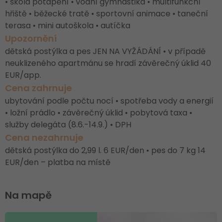
• škola potápění • vodní gymnastika • multifunkční
hřiště • běžecké tratě • sportovní animace • taneční
terasa • mini autoškola • autíčka
Upozornění
dětská postýlka a pes JEN NA VYŽÁDÁNÍ • v případě
neuklizeného apartmánu se hradí závěrečný úklid 40
EUR/app.
Cena zahrnuje
ubytování podle počtu nocí • spotřeba vody a energií
• ložní prádlo • závěrečný úklid • pobytová taxa •
služby delegáta (8.6.-14.9.) • DPH
Cena nezahrnuje
dětská postýlka do 2,99 l. 6 EUR/den • pes do 7 kg 14
EUR/den – platba na místě
Na mapě