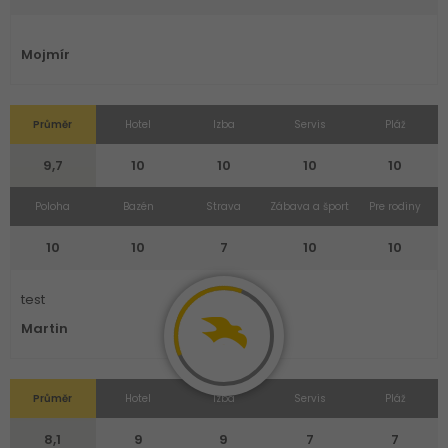
Mojmír
Průměr
Hotel
Izba
Servis
Pláž
9,7
10
10
10
10
Poloha
Bazén
Strava
Zábava a šport
Pre rodiny
10
10
7
10
10
test
Martin
Průměr
Hotel
Izba
Servis
Pláž
8,1
9
9
7
7