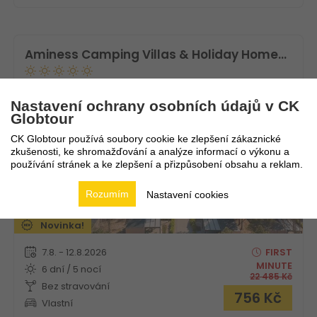
Aminess Camping Villas & Holiday Homes Avalona
Chorvatsko
Kvarner
Nastavení ochrany osobních údajů v CK
Globtour
CK Globtour používá soubory cookie ke zlepšení zákaznické
zkušenosti, ke shromažďování a analýze informací o výkonu a
používání stránek a ke zlepšení a přizpůsobení obsahu a reklam.
Rozumím
Nastavení cookies
Novinka!
7.8. - 12.8.2026
FIRST
MINUTE
6 dní / 5 nocí
22 485
Kč
Bez stravování
756
Kč
Vlastní