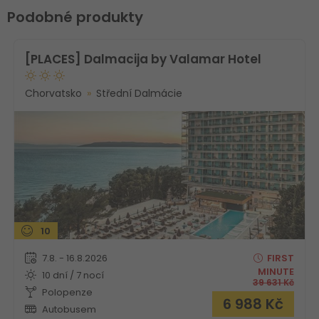
Podobné produkty
[PLACES] Dalmacija by Valamar Hotel
Chorvatsko
Střední Dalmácie
10
7.8. - 16.8.2026
FIRST
MINUTE
10 dní / 7 nocí
39 631
Kč
Polopenze
6 988
Kč
Autobusem