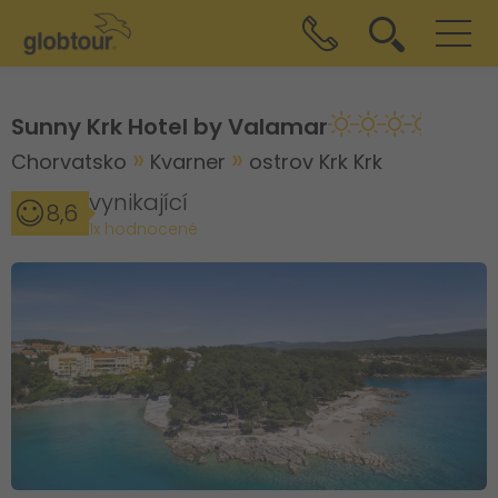
Sunny Krk Hotel by Valamar
Chorvatsko
Kvarner
ostrov Krk Krk
vynikající
8,6
1x hodnocené