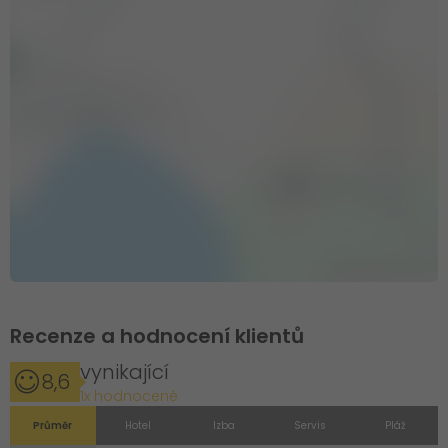
Recenze a hodnocení klientů
vynikající
8,6
1x hodnocené
Průměr
Hotel
Izba
Servis
Pláž