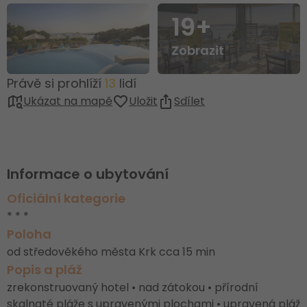
19+
Zobrazit
Právě si prohlíží
13
lidí
Ukázat na mapě
Uložit
Sdílet
Informace o ubytování
Oficiální kategorie
* * *
Poloha
od středověkého města Krk cca 15 min
Popis a pláž
zrekonstruovaný hotel • nad zátokou • přírodní
skalnaté pláže s upravenými plochami • upravená pláž