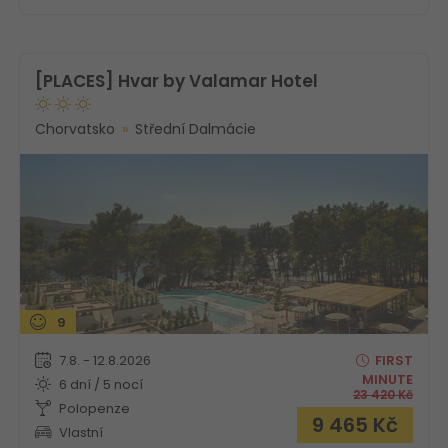
[PLACES] Hvar by Valamar Hotel
Chorvatsko
Střední Dalmácie
9
7.8. - 12.8.2026
FIRST
MINUTE
6 dní / 5 nocí
23 420
Kč
Polopenze
9 465
Kč
Vlastní