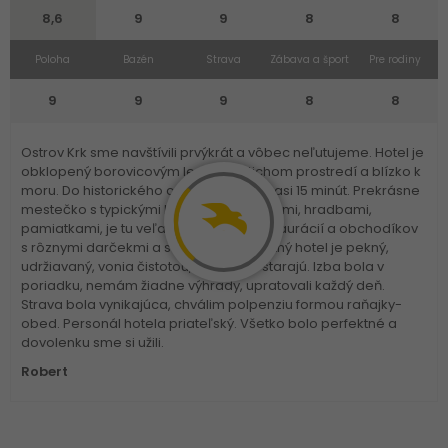
8,6
9
9
8
8
Poloha
Bazén
Strava
Zábava a šport
Pre rodiny
9
9
9
8
8
Ostrov Krk sme navštívili prvýkrát a vôbec neľutujeme. Hotel je
obklopený borovicovým lesíkom v tichom prostredí a blízko k
moru. Do historického centra je to peši asi 15 minút. Prekrásne
mestečko s typickými kamennými uličkami, hradbami,
pamiatkami, je tu veľa kaviarničiek, reštaurácií a obchodíkov
s rôznymi darčekmi a suvenírmi. Samotný hotel je pekný,
udržiavaný, vonia čistotou, naozaj sa starajú. Izba bola v
poriadku, nemám žiadne výhrady, upratovali každý deň.
Strava bola vynikajúca, chválim polpenziu formou raňajky-
obed. Personál hotela priateľský. Všetko bolo perfektné a
dovolenku sme si užili.
Robert