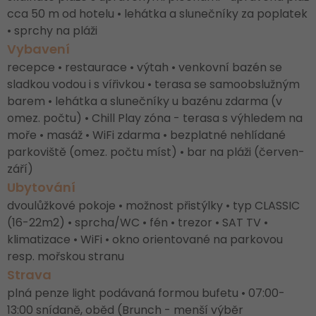
cca 50 m od hotelu • lehátka a slunečníky za poplatek
• sprchy na pláži
Vybavení
recepce • restaurace • výtah • venkovní bazén se
sladkou vodou i s vířivkou • terasa se samoobslužným
barem • lehátka a slunečníky u bazénu zdarma (v
omez. počtu) • Chill Play zóna - terasa s výhledem na
moře • masáž • WiFi zdarma • bezplatné nehlídané
parkoviště (omez. počtu míst) • bar na pláži (červen-
září)
Ubytování
dvoulůžkové pokoje • možnost přistýlky • typ CLASSIC
(16-22m2) • sprcha/WC • fén • trezor • SAT TV •
klimatizace • WiFi • okno orientované na parkovou
resp. mořskou stranu
Strava
plná penze light podávaná formou bufetu • 07:00-
13:00 snídaně, oběd (Brunch - menší výběr