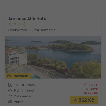
Aminess Alfir Hotel
Chorvatsko
Jižní Dalmácie
Novinka!
7.8. - 11.8.2026
FIRST
MINUTE
5 dní / 4 nocí
15 976
Kč
Polopenze
4 562
Kč
Vlastní