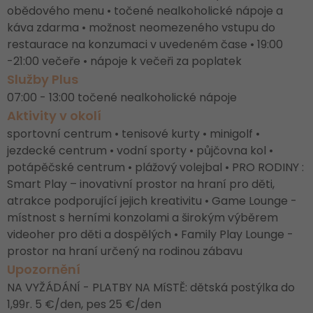
obědového menu • točené nealkoholické nápoje a
káva zdarma • možnost neomezeného vstupu do
restaurace na konzumaci v uvedeném čase • 19:00
-21:00 večeře • nápoje k večeři za poplatek
Služby Plus
07:00 - 13:00 točené nealkoholické nápoje
Aktivity v okolí
sportovní centrum • tenisové kurty • minigolf •
jezdecké centrum • vodní sporty • půjčovna kol •
potápěčské centrum • plážový volejbal • PRO RODINY :
Smart Play – inovativní prostor na hraní pro děti,
atrakce podporující jejich kreativitu • Game Lounge -
místnost s herními konzolami a širokým výběrem
videoher pro děti a dospělých • Family Play Lounge -
prostor na hraní určený na rodinou zábavu
Upozornění
NA VYŽÁDÁNÍ - PLATBY NA MíSTĚ: dětská postýlka do
1,99r. 5 €/den, pes 25 €/den