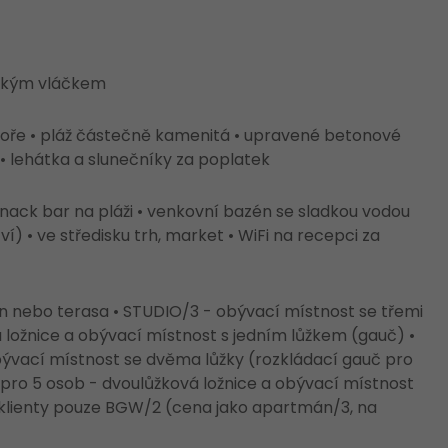
tickým vláčkem
oře • pláž částečně kamenitá • upravené betonové
 • lehátka a slunečníky za poplatek
 snack bar na pláži • venkovní bazén se sladkou vodou
 • ve středisku trh, market • WiFi na recepci za
on nebo terasa • STUDIO/3 - obývací místnost se třemi
 ložnice a obývací místnost s jedním lůžkem (gauč) •
ývací místnost se dvěma lůžky (rozkládací gauč pro
pro 5 osob - dvoulůžková ložnice a obývací místnost
 klienty pouze BGW/2 (cena jako apartmán/3, na