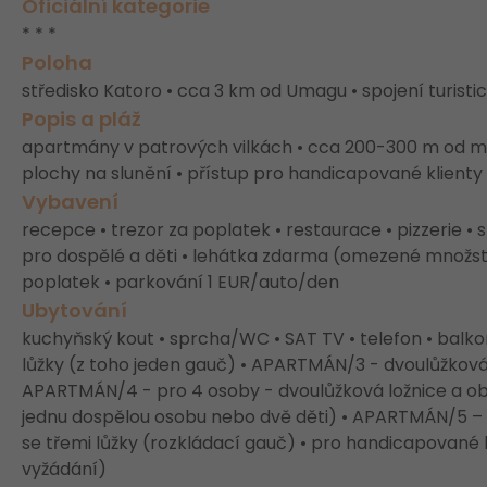
Oficiální kategorie
* * *
Poloha
středisko Katoro • cca 3 km od Umagu • spojení turis
Popis a pláž
apartmány v patrových vilkách • cca 200-300 m od m
plochy na slunění • přístup pro handicapované klienty
Vybavení
recepce • trezor za poplatek • restaurace • pizzerie •
pro dospělé a děti • lehátka zdarma (omezené množství)
poplatek • parkování 1 EUR/auto/den
Ubytování
kuchyňský kout • sprcha/WC • SAT TV • telefon • balk
lůžky (z toho jeden gauč) • APARTMÁN/3 - dvoulůžková
APARTMÁN/4 - pro 4 osoby - dvoulůžková ložnice a ob
jednu dospělou osobu nebo dvě děti) • APARTMÁN/5 – 
se třemi lůžky (rozkládací gauč) • pro handicapované
vyžádání)