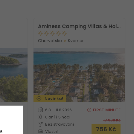
Aminess Camping Villas & Holiday Homes Avalona
e
Chorvatsko
Kvarner
Novinka!
RST
MINUTE
6.8. - 11.8.2026
FIRST
MINUTE
6 dní / 5 nocí
15 976
Kč
17 988
Kč
Bez stravování
 562
Kč
756
Kč
Vlastní
 a