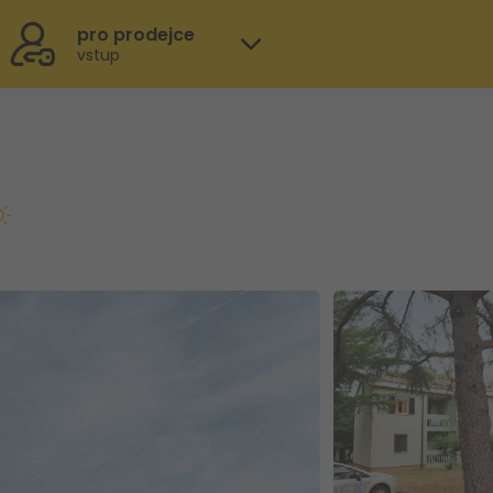
pro prodejce
vstup