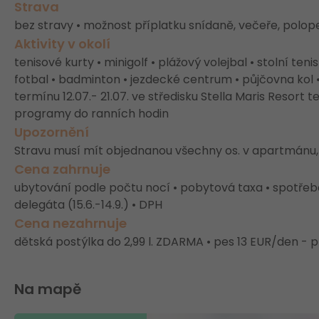
Strava
bez stravy • možnost příplatku snídaně, večeře, polo
Aktivity v okolí
tenisové kurty • minigolf • plážový volejbal • stolní teni
fotbal • badminton • jezdecké centrum • půjčovna kol •
termínu 12.07.- 21.07. ve středisku Stella Maris Resort
programy do ranních hodin
Upozornění
Stravu musí mít objednanou všechny os. v apartmánu,
Cena zahrnuje
ubytování podle počtu nocí • pobytová taxa • spotřeba v
delegáta (15.6.-14.9.) • DPH
Cena nezahrnuje
dětská postýlka do 2,99 l. ZDARMA • pes 13 EUR/den - 
Na mapě