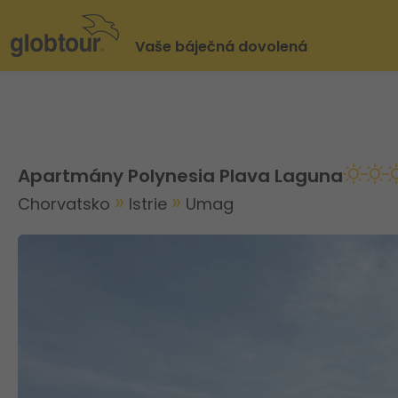
Vaše báječná dovolená
Apartmány Polynesia Plava Laguna
Chorvatsko
Istrie
Umag