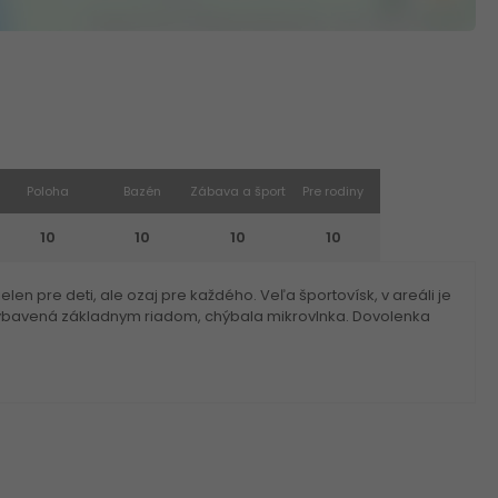
Poloha
Bazén
Zábava a šport
Pre rodiny
10
10
10
10
len pre deti, ale ozaj pre každého. Veľa športovísk, v areáli je
vybavená základnym riadom, chýbala mikrovlnka. Dovolenka