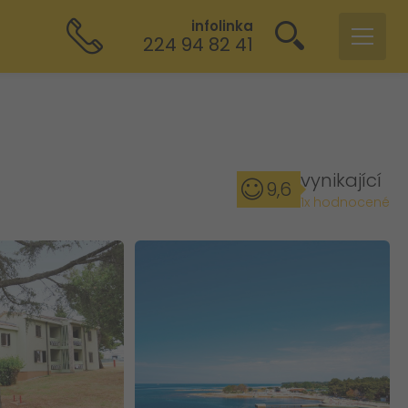
infolinka
224 94 82 41
vynikající
9,6
1x hodnocené