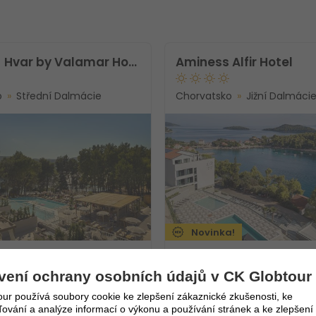
[PLACES] Hvar by Valamar Hotel
Aminess Alfir Hotel
o
Střední Dalmácie
Chorvatsko
Jižní Dalmáci
Novinka!
.8.2026
FIRST
MINUTE
6.8. - 10.8.2026
FI
vení ochrany osobních údajů v CK Globtour
 nocí
5 dní / 4 nocí
43 215
Kč
nze
Polopenze
ur používá soubory cookie ke zlepšení zákaznické zkušenosti, ke
9 465
Kč
4
Vlastní
vání a analýze informací o výkonu a používání stránek a ke zlepšení