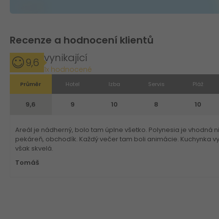
Recenze a hodnocení klientů
vynikající
9,6
1x hodnocené
Průměr
Hotel
Izba
Servis
Pláž
9,6
9
10
8
10
Areál je nádherný, bolo tam úplne všetko. Polynesia je vhodná nie
pekáreň, obchodík. Každý večer tam boli animácie. Kuchynka 
však skvelá.
Tomáš