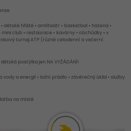
penze
s • dětské hřiště • amfiteátr • basketbal • házená •
 mini club • restaurace • kavárny • obchůdky • v
 tenisový turnaj ATP (různé celodenní a večerní
 dětská postýlka jen NA VYŽÁDÁNÍ!
ody a energií • ložní prádlo • závěrečný úklid • služby
platba na místě