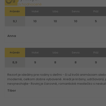
9
2x hodnocené
Průměr
Hotel
Izba
Servis
Pláž
9,1
10
10
10
5
Anna
Průměr
Hotel
Izba
Servis
Pláž
8,9
9
8
8
9
Rezort je ideálny pre rodiny s deťmi - či už kvôli animáciam aleb
moderné, celkom dobre vybavené. Areál je krásny, udržiavaný, plá
nevynechajte- Rovinj je čarovné, romantické mestečko s nesku
Tibor