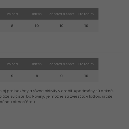
Poloha
Bazén
Zábava a šport
Pre rodiny
8
10
10
10
Poloha
Bazén
Zábava a šport
Pre rodiny
9
9
9
10
o aj pre bazény a rôzne aktivity v areáli. Apartmány sú pekné,
že sú čisté. Do Rovinju je možné sa zviesť taxi loďou, určite
točnou atmosférou.