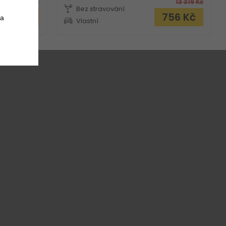
15 976
Kč
13 319
Kč
Bez stravování
 562
Kč
756
Kč
 a
Vlastní