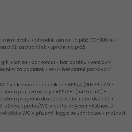
mírném svahu • přírodní, kamenitá pláž 100-300 m •
a pláži za poplatek • sprchy na pláži
• grill Planika • bankomat • bar bazénu • venkovní
ečníky za poplatek • WiFi • bezplatné parkování
SAT TV • klimatizace • balkon • APP/4 (30-36 m2) -
 gaučem pro dvě osoby • APP/3+1 (54-57 m2) -
gaučem pro jednu dospělou osobu nebo dvě děti •
é ložnice, sprcha/WC v patře, obývací místnost s
ě děti a WC v přízemí, loggie se zahrádkou • možnost