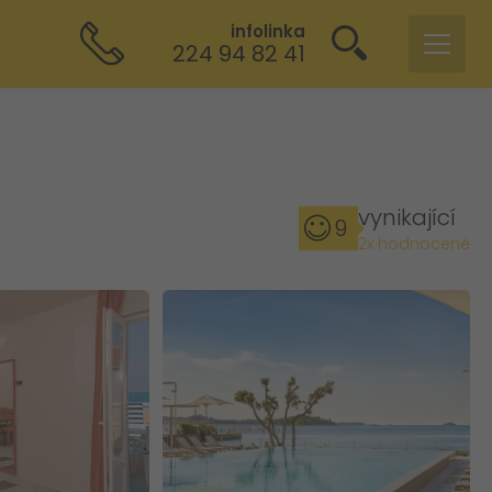
infolinka
224 94 82 41
vynikající
9
2x hodnocené