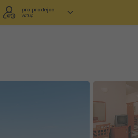
pro prodejce
vstup