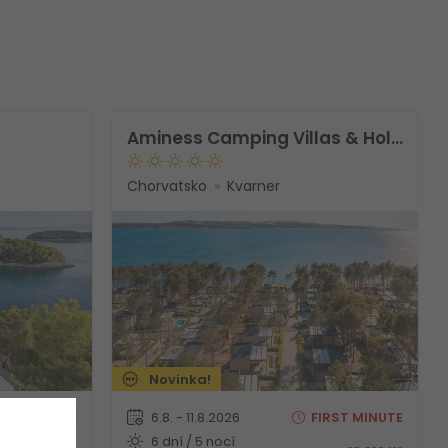
Aminess Camping Villas & Holiday Homes Avalona
e
Chorvatsko
Kvarner
Novinka!
RST
MINUTE
6.8. - 11.8.2026
FIRST
MINUTE
6 dní / 5 nocí