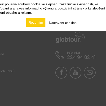
43 215
Kč
nze
Polopenze
ur používá soubory cookie ke zlepšení zákaznické zkušenosti, ke
9 465
Kč
4
vání a analýze informací o výkonu a používání stránek a ke zlepšení
Vlastní
ení obsahu a reklam.
Rozumím
Nastavení cookies
infolinka
lem
224 94 82 41
ích údajů
Apartmany Resort Amarin Rovinj