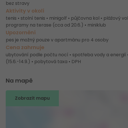
bez stravy
Aktivity v okolí
tenis • stolní tenis • minigolf • půjčovna kol • plážový v
programy na terase (cca od 20.6.) • miniklub
Upozornění
pes je možný pouze v apartmánu pro 4 osoby
Cena zahrnuje
ubytování podle počtu nocí • spotřeba vody a energií •
(15.6.-14.9.) • pobytová taxa • DPH
Na mapě
Zobrazit mapu