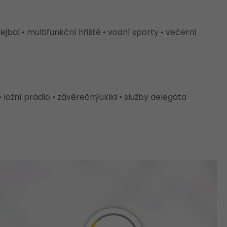
olejbal • multifunkční hřiště • vodní sporty • večerní
 ložní prádlo • závěrečnýúklid • služby delegáta