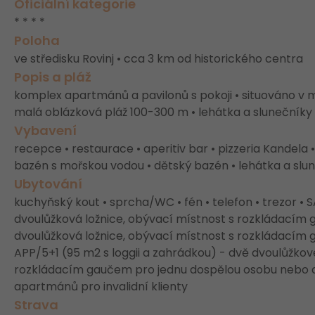
Oficiální kategorie
* * * *
Poloha
ve středisku Rovinj • cca 3 km od historického centra
Popis a pláž
komplex apartmánů a pavilonů s pokoji • situováno v 
malá oblázková pláž 100-300 m • lehátka a slunečníky n
Vybavení
recepce • restaurace • aperitiv bar • pizzeria Kandela 
bazén s mořskou vodou • dětský bazén • lehátka a slun
Ubytování
kuchyňský kout • sprcha/WC • fén • telefon • trezor • 
dvoulůžková ložnice, obývací místnost s rozkládacím
dvoulůžková ložnice, obývací místnost s rozkládacím 
APP/5+1 (95 m2 s loggii a zahrádkou) - dvě dvoulůžkov
rozkládacím gaučem pro jednu dospělou osobu nebo dv
apartmánů pro invalidní klienty
Strava