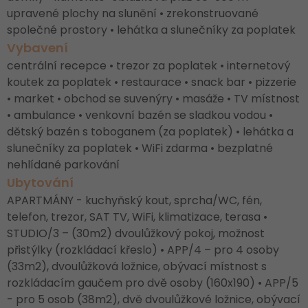
upravené plochy na slunění • zrekonstruované
společné prostory • lehátka a slunečníky za poplatek
Vybavení
centrální recepce • trezor za poplatek • internetový
koutek za poplatek • restaurace • snack bar • pizzerie
• market • obchod se suvenýry • masáže • TV místnost
• ambulance • venkovní bazén se sladkou vodou •
dětský bazén s toboganem (za poplatek) • lehátka a
slunečníky za poplatek • WiFi zdarma • bezplatné
nehlídané parkování
Ubytování
APARTMÁNY - kuchyňský kout, sprcha/WC, fén,
telefon, trezor, SAT TV, WiFi, klimatizace, terasa •
STUDIO/3 – (30m2) dvoulůžkový pokoj, možnost
přistýlky (rozkládací křeslo) • APP/4 – pro 4 osoby
(33m2), dvoulůžková ložnice, obývací místnost s
rozkládacím gaučem pro dvě osoby (160x190) • APP/5
- pro 5 osob (38m2), dvě dvoulůžkové ložnice, obývací