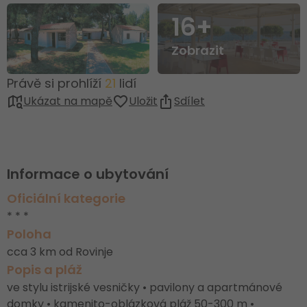
16+
Zobrazit
Právě si prohlíží
21
lidí
Ukázat na mapě
Uložit
Sdílet
Informace o ubytování
Oficiální kategorie
* * *
Poloha
cca 3 km od Rovinje
Popis a pláž
ve stylu istrijské vesničky • pavilony a apartmánové
domky • kamenito-oblázková pláž 50-300 m •