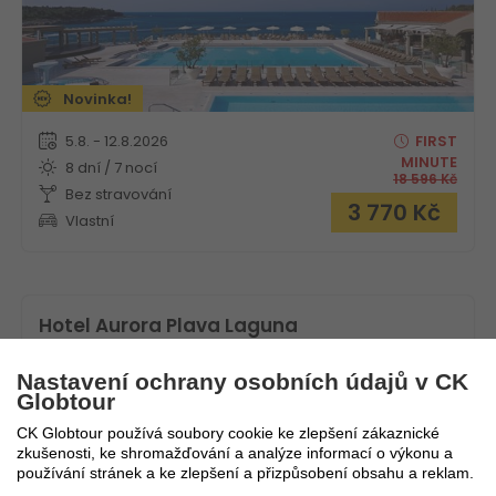
Novinka!
5.8. - 12.8.2026
FIRST
MINUTE
8 dní / 7 nocí
18 596
Kč
Bez stravování
3 770
Kč
Vlastní
Hotel Aurora Plava Laguna
Chorvatsko
Istrie
Nastavení ochrany osobních údajů v CK
Globtour
CK Globtour používá soubory cookie ke zlepšení zákaznické
zkušenosti, ke shromažďování a analýze informací o výkonu a
používání stránek a ke zlepšení a přizpůsobení obsahu a reklam.