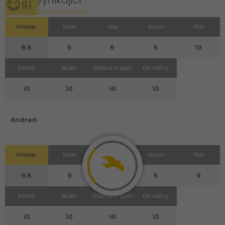
vynikající
9,1
2x hodnocené
Průměr
Hotel
Izba
Servis
Pláž
8,6
5
5
9
10
Poloha
Bazén
Zábava a šport
Pre rodiny
10
10
10
10
Andrea
Průměr
Hotel
Izba
Servis
Pláž
9,5
9
9
9
9
Poloha
Bazén
Zábava a šport
Pre rodiny
10
10
10
10