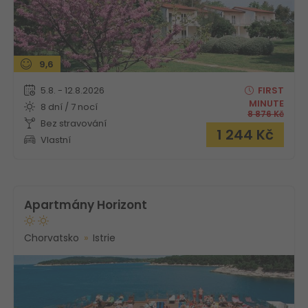
9,6
5.8. - 12.8.2026
FIRST
MINUTE
8 dní / 7 nocí
8 876
Kč
Bez stravování
1 244
Kč
Vlastní
Apartmány Horizont
Chorvatsko
Istrie