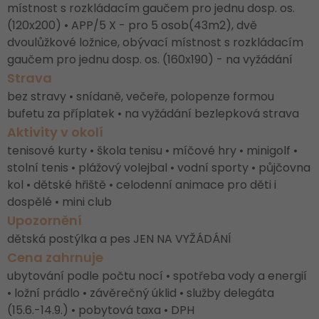
místnost s rozkládacím gaučem pro jednu dosp. os.
(120x200) • APP/5 X - pro 5 osob(43m2), dvě
dvoulůžkové ložnice, obývací místnost s rozkládacím
gaučem pro jednu dosp. os. (160x190) - na vyžádání
Strava
bez stravy • snídaně, večeře, polopenze formou
bufetu za příplatek • na vyžádání bezlepková strava
Aktivity v okolí
tenisové kurty • škola tenisu • míčové hry • minigolf •
stolní tenis • plážový volejbal • vodní sporty • půjčovna
kol • dětské hřiště • celodenní animace pro děti i
dospělé • mini club
Upozornění
dětská postýlka a pes JEN NA VYŽÁDÁNÍ
Cena zahrnuje
ubytování podle počtu nocí • spotřeba vody a energií
• ložní prádlo • závěrečný úklid • služby delegáta
(15.6.-14.9.) • pobytová taxa • DPH