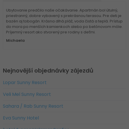
Ubytovanie predčilo naše očakávanie. Apartmán bol útulný,
priestranný, dobre vybavený s prekrásnou terasou. Pre deti je
bazén aj tobogán. Krásna dlhá pláž, voda čistá a teplá. Prístup
do mora po menších kamienkoch alebo po betónovom móle.
Príjemný resort ako stvorený pre rodiny s deťmi.
Michaela
Nejnovější objednávky zájezdů
Lopar Sunny Resort
Veli Mel Sunny Resort
Sahara / Rab Sunny Resort
Eva Sunny Hotel