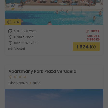
7,4
5.8. - 12.8.2026
FIRST
MINUTE
8 dní / 7 nocí
7 550
Kč
Bez stravování
1 624
Kč
Vlastní
Apartmány Park Plaza Verudela
Chorvatsko
Istrie