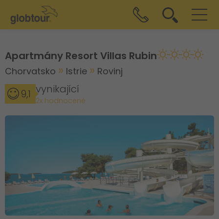
Apartmány Resort Villas Rubin
Chorvatsko
Istrie
Rovinj
vynikající
9,1
2x hodnocené