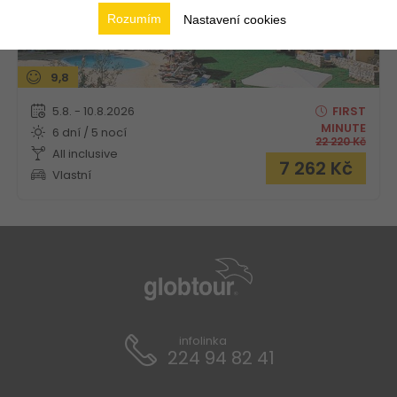
Rozumím
Nastavení cookies
9,8
5.8. - 10.8.2026
FIRST
MINUTE
6 dní / 5 nocí
22 220
Kč
All inclusive
7 262
Kč
Vlastní
infolinka
224 94 82 41