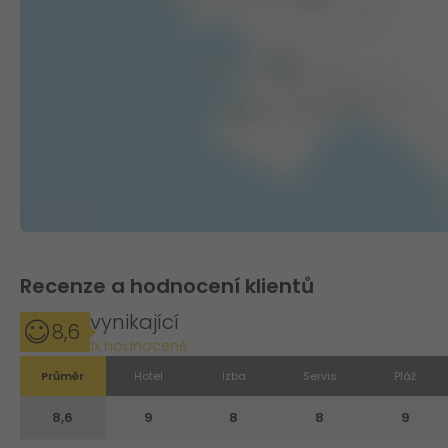
Recenze a hodnocení klientů
vynikající
8,6
1x hodnocené
Průměr
Hotel
Izba
Servis
Pláž
8,6
9
8
8
9