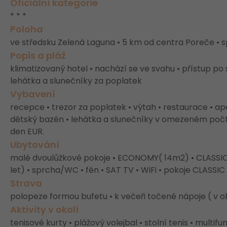
Oficiální kategorie
* * *
Poloha
ve středsku Zelená Laguna • 5 km od centra Poreče • 
Popis a pláž
klimatizovaný hotel • nachází se ve svahu • přístup po
lehátka a slunečníky za poplatek
Vybavení
recepce • trezor za poplatek • výtah • restaurace • ape
dětský bazén • lehátka a slunečníky v omezeném počt
den EUR.
Ubytování
malé dvoulůžkové pokoje • ECONOMY( 14m2) • CLASSIC 
let) • sprcha/WC • fén • SAT TV • WiFi • pokoje CLASS
Strava
polopeze formou bufetu • k večeři točené nápoje ( v obd
Aktivity v okolí
tenisové kurty • plážový volejbal • stolní tenis • multif