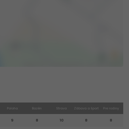
Poloha
Bazén
Strava
Zábava a šport
Pre rodiny
9
8
10
8
8