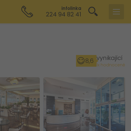
infolinka
224 94 82 41
vynikající
8,6
1x hodnocené