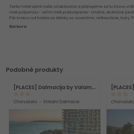
Tento hotel splnil naše očakávania a plánujeme sa tu znovu vrátiť
mali polpenziu– veľmi milé prekvapenie- chutná, skutočne pestr
Pár krokov od hotela sú stánky so suvenírmi, reštaurácie, bary. P
Barbora
Podobné produkty
[PLACES] Dalmacija by Valamar Hotel
Chorvatsko
Střední Dalmácie
Chorvatsk