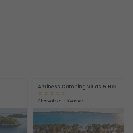
Aminess Camping Villas & Holiday Homes Avalona
e
Chorvatsko
Kvarner