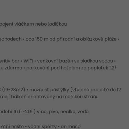
spojení vláčkem nebo lodičkou
 schodech • cca 150 m od přírodní a oblázkové pláže •
ritiv bar • WIFI • venkovní bazén se sladkou vodou •
u zdarma • parkování pod hotelem za poplatek 1,2/
(19-23m2) • možnost přistýlky (vhodná pro dítě do 12
IC mají balkon orientovaný na mořskou stranu
obí 16.5.-21.9.) víno, pivo, nealko, voda
unkční hřiště • vodní sporty • animace