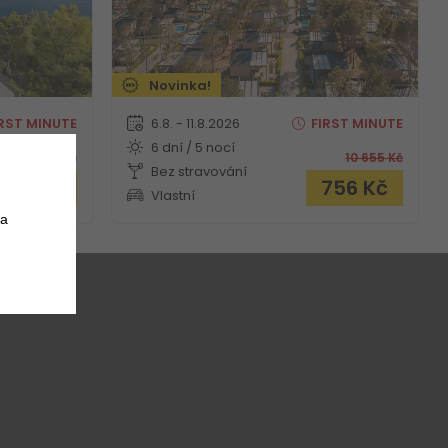
Novinka!
RST
MINUTE
6.8. - 11.8.2026
FIRST
MINUTE
6 dní / 5 nocí
19 004
Kč
10 655
Kč
Bez stravování
 562
Kč
756
Kč
Vlastní
 a