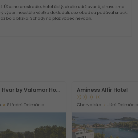
. Úžasne prostredie, hotel čistý, okolie udržiavané, stravu sme
ý výber, neustále všetko dokladali, cez obed sa podával snack.
láž bola blízko. Schody na pláž vôbec nevadili.
[PLACES] Hvar by Valamar Hotel
Aminess Alfir Hotel
o
Střední Dalmácie
Chorvatsko
Jižní Dalmáci