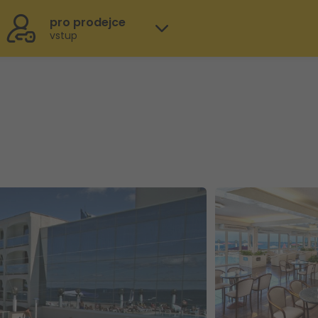
pro prodejce
vstup