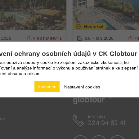
Novinka!
.8.2026
FIRST
MINUTE
6.8. - 10.8.2026
FI
 nocí
5 dní / 4 nocí
43 215
Kč
vení ochrany osobních údajů v CK Globtour
nze
Polopenze
9 465
Kč
4
Vlastní
ur používá soubory cookie ke zlepšení zákaznické zkušenosti, ke
vání a analýze informací o výkonu a používání stránek a ke zlepšení
ení obsahu a reklam.
Rozumím
Nastavení cookies
infolinka
lem
224 94 82 41