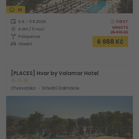
10
6.8. - 11.8.2026
FIRST
MINUTE
6 dní / 5 nocí
25 915
Kč
Polopenze
6 988
Kč
Vlastní
[PLACES] Hvar by Valamar Hotel
Chorvatsko
Střední Dalmácie