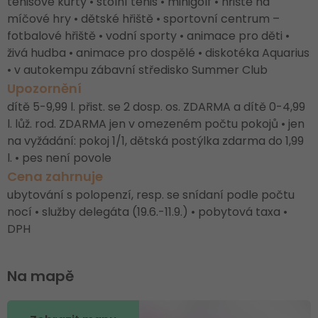
tenisové kurty • stolní tenis • minigolf • hřiště na
míčové hry • dětské hřiště • sportovní centrum –
fotbalové hřiště • vodní sporty • animace pro děti •
živá hudba • animace pro dospělé • diskotéka Aquarius
• v autokempu zábavní středisko Summer Club
Upozornění
dítě 5-9,99 l. přist. se 2 dosp. os. ZDARMA a dítě 0-4,99
l. lůž. rod. ZDARMA jen v omezeném počtu pokojů • jen
na vyžádání: pokoj 1/1, dětská postýlka zdarma do 1,99
l. • pes není povole
Cena zahrnuje
ubytování s polopenzí, resp. se snídaní podle počtu
nocí • služby delegáta (19.6.-11.9.) • pobytová taxa •
DPH
Na mapě