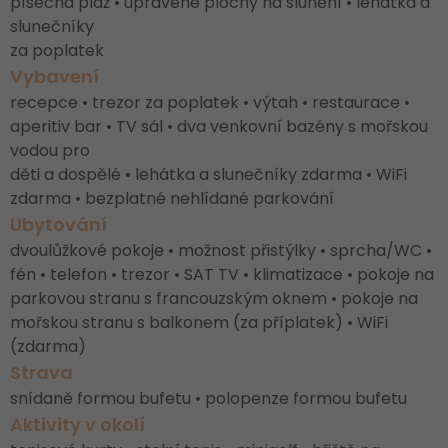
písečná pláž • upravené plochy na slunění • lehátka a
slunečníky
za poplatek
Vybavení
recepce • trezor za poplatek • výtah • restaurace •
aperitiv bar • TV sál • dva venkovní bazény s mořskou
vodou pro
děti a dospělé • lehátka a slunečníky zdarma • WiFi
zdarma • bezplatné nehlídané parkování
Ubytování
dvoulůžkové pokoje • možnost přistýlky • sprcha/WC •
fén • telefon • trezor • SAT TV • klimatizace • pokoje na
parkovou stranu s francouzským oknem • pokoje na
mořskou stranu s balkonem (za příplatek) • WiFi
(zdarma)
Strava
snídaně formou bufetu • polopenze formou bufetu
Aktivity v okolí