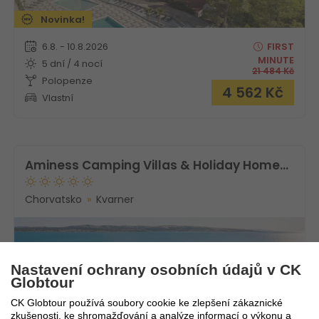
Novinka!
6.8. - 10.8.2026
FIRST
MINUTE
5 dní / 4 nocí
21 484
Kč
Polopenze
4 562
Kč
Vlastní
Aminess Camping Villas & Holiday Homes Avalona
Chorvatsko
Kvarner
Nastavení ochrany osobních údajů v CK
Globtour
CK Globtour používá soubory cookie ke zlepšení zákaznické
zkušenosti, ke shromažďování a analýze informací o výkonu a