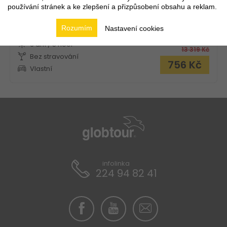
používání stránek a ke zlepšení a přizpůsobení obsahu a reklam.
Novinka!
Rozumím
Nastavení cookies
6.8. - 11.8.2026
FIRST
MINUTE
6 dní / 5 nocí
13 319
Kč
Bez stravování
756
Kč
Vlastní
infolinka
224 94 82 41