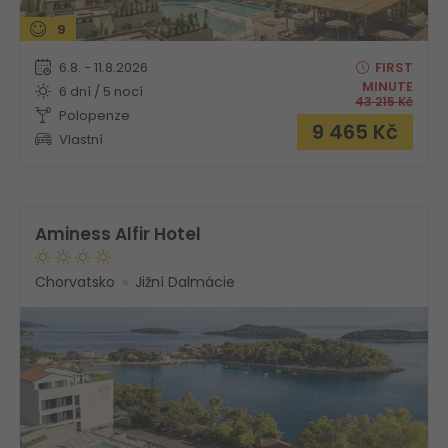
9
6.8. - 11.8.2026
FIRST
MINUTE
6 dní / 5 nocí
43 215
Kč
Polopenze
9 465
Kč
Vlastní
Aminess Alfir Hotel
Chorvatsko
Jižní Dalmácie