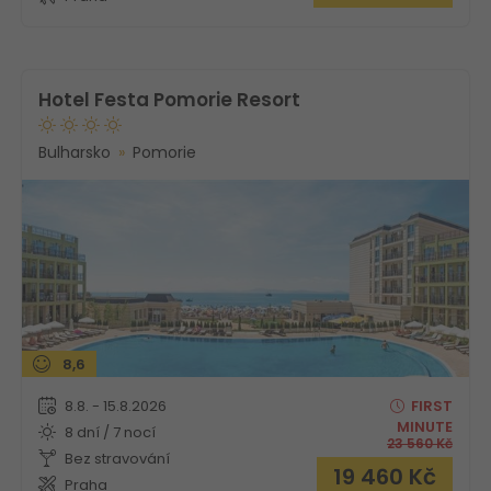
Hotel Festa Pomorie Resort
Bulharsko
Pomorie
8,6
8.8. - 15.8.2026
FIRST
MINUTE
8 dní / 7 nocí
23 560
Kč
Bez stravování
19 460
Kč
Praha