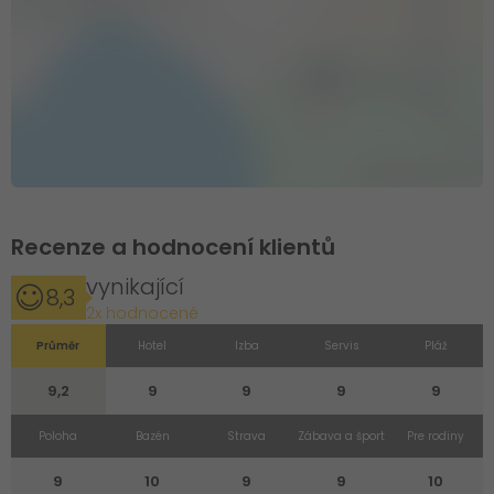
Recenze a hodnocení klientů
vynikající
8,3
2x hodnocené
Průměr
Hotel
Izba
Servis
Pláž
9,2
9
9
9
9
Poloha
Bazén
Strava
Zábava a šport
Pre rodiny
9
10
9
9
10