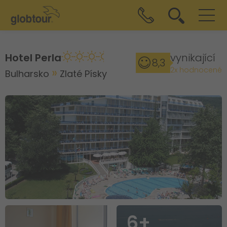
Hotel Perla
vynikající
8,3
2x hodnocené
Bulharsko
Zlaté Písky
6+