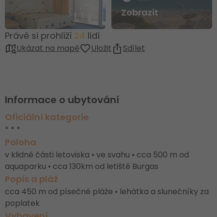
Zobrazit
Právě si prohlíží
24
lidí
Ukázat na mapě
Uložit
Sdílet
Informace o ubytování
Oficiální kategorie
* * *
Poloha
v klidné části letoviska • ve svahu • cca 500 m od
aquaparku • cca 130km od letiště Burgas
Popis a pláž
cca 450 m od písečné pláže • lehátka a slunečníky za
poplatek
Vybavení