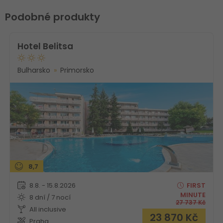
Podobné produkty
Hotel Belitsa
Bulharsko
Primorsko
8,7
8.8. - 15.8.2026
FIRST
MINUTE
8 dní / 7 nocí
27 737
Kč
All inclusive
23 870
Kč
Praha