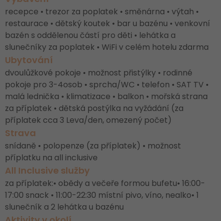
recepce • trezor za poplatek • směnárna • výtah •
restaurace • dětský koutek • bar u bazénu • venkovní
bazén s oddělenou částí pro děti • lehátka a
slunečníky za poplatek • WiFi v celém hotelu zdarma
Ubytování
dvoulůžkové pokoje • možnost přistýlky • rodinné
pokoje pro 3-4osob • sprcha/WC • telefon • SAT TV •
malá lednička • klimatizace • balkon • mořská strana
za příplatek • dětská postýlka na vyžádání (za
příplatek cca 3 Leva/den, omezený počet)
Strava
snídaně • polopenze (za příplatek) • možnost
příplatku na all inclusive
All Inclusive služby
za příplatek:• obědy a večeře formou bufetu• 16:00-
17:00 snack • 11:00-22:30 místní pivo, víno, nealko• 1
slunečník a 2 lehátka u bazénu
Aktivity v okolí