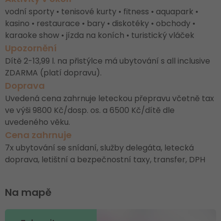
vodní sporty • tenisové kurty • fitness • aquapark •
kasino • restaurace • bary • diskotéky • obchody •
karaoke show • jízda na koních • turistický vláček
Upozornění
Dítě 2-13,99 l. na přistýlce má ubytování s all inclusive
ZDARMA (platí dopravu).
Doprava
Uvedená cena zahrnuje leteckou přepravu včetně tax
ve výši 9800 Kč/dosp. os. a 6500 Kč/dítě dle
uvedeného věku.
Cena zahrnuje
7x ubytování se snídaní, služby delegáta, letecká
doprava, letištní a bezpečnostní taxy, transfer, DPH
Na mapě