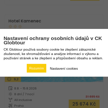
Hotel Kamenec
Bulharsko
Nesebar
Nastavení ochrany osobních údajů v CK
Globtour
CK Globtour používá soubory cookie ke zlepšení zákaznické
zkušenosti, ke shromažďování a analýze informací o výkonu a
používání stránek a ke zlepšení a přizpůsobení obsahu a reklam.
Rozumím
Nastavení cookies
9,2
8.8. - 15.8.2026
8 dní / 7 nocí
31 885
Kč
All inclusive
25 674
Kč
Praha