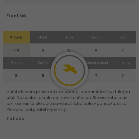
František
Průměr
Hotel
Izba
Servis
Pláž
7,4
8
8
8
7
Poloha
Bazén
Strava
Zábava a šport
Pre rodiny
8
8
6
7
7
Hotel v tichom prostredí obklopený stromami, trošku ďalej na
pláž. Do centra to bolo pár minút chôdzou. Strava nebola až
tak rozmanitá ale dalo sa vybrať. Izba bola v poriadku, čistá.
Personál bol priateľský a milý.
Tatiana