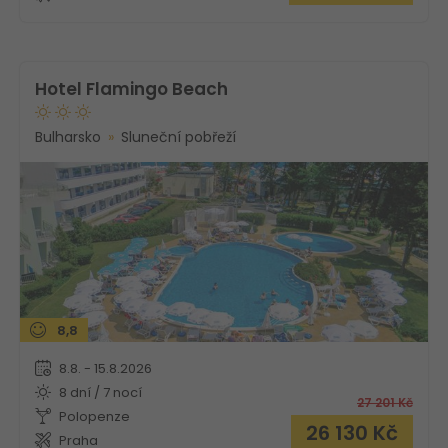
Hotel Flamingo Beach
Bulharsko
Sluneční pobřeží
8,8
8.8. - 15.8.2026
8 dní / 7 nocí
27 201
Kč
Polopenze
26 130
Kč
Praha