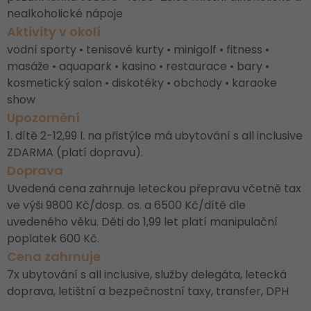
nealkoholické nápoje
Aktivity v okolí
vodní sporty • tenisové kurty • minigolf • fitness •
masáže • aquapark • kasino • restaurace • bary •
kosmetický salon • diskotéky • obchody • karaoke
show
Upozornění
1. dítě 2-12,99 l. na přistýlce má ubytování s all inclusive
ZDARMA (platí dopravu).
Doprava
Uvedená cena zahrnuje leteckou přepravu včetně tax
ve výši 9800 Kč/dosp. os. a 6500 Kč/dítě dle
uvedeného věku. Děti do 1,99 let platí manipulační
poplatek 600 Kč.
Cena zahrnuje
7x ubytování s all inclusive, služby delegáta, letecká
doprava, letištní a bezpečnostní taxy, transfer, DPH