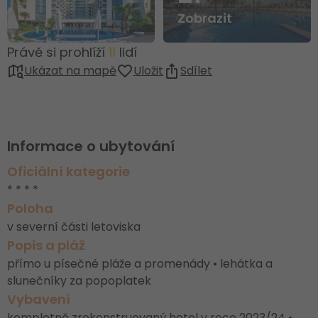
Zobrazit
Právě si prohlíží
11
lidí
Ukázat na mapě
Uložit
Sdílet
Informace o ubytování
Oficiální kategorie
* * * *
Poloha
v severní části letoviska
Popis a pláž
přímo u písečné pláže a promenády • lehátka a
slunečníky za popoplatek
Vybavení
kompletně zrekonstruovaný hotel v roce 2023/24 •