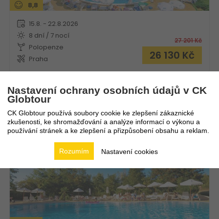
8,8
15.8. - 22.8.2026
8 dní / 7 nocí
27 201
Kč
Polopenze
26 130
Kč
Praha
Nastavení ochrany osobních údajů v CK
Globtour
Hotel Kamenec
CK Globtour používá soubory cookie ke zlepšení zákaznické
zkušenosti, ke shromažďování a analýze informací o výkonu a
Bulharsko
Nesebar
používání stránek a ke zlepšení a přizpůsobení obsahu a reklam.
Rozumím
Nastavení cookies