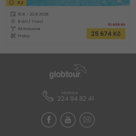
9,2
15.8. - 22.8.2026
8 dní / 7 nocí
31 636
Kč
All inclusive
25 674
Kč
Praha
infolinka
224 94 82 41