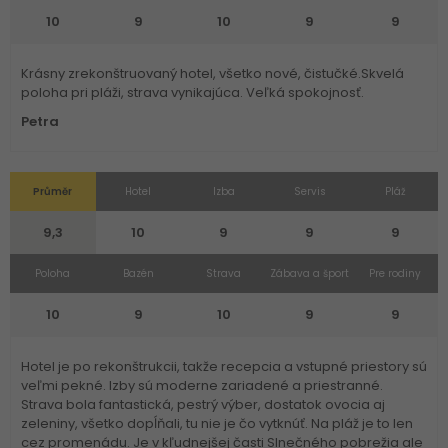
10
9
10
9
9
Krásny zrekonštruovaný hotel, všetko nové, čistučké.Skvelá
poloha pri pláži, strava vynikajúca. Veľká spokojnosť.
Petra
Průměr
Hotel
Izba
Servis
Pláž
9,3
10
9
9
9
Poloha
Bazén
Strava
Zábava a šport
Pre rodiny
10
9
10
9
9
Hotel je po rekonštrukcii, takže recepcia a vstupné priestory sú
veľmi pekné. Izby sú moderne zariadené a priestranné.
Strava bola fantastická, pestrý výber, dostatok ovocia aj
zeleniny, všetko dopĺňali, tu nie je čo vytknúť. Na pláž je to len
cez promenádu. Je v kľudnejšej časti Slnečného pobrežia ale