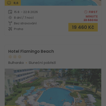
8,6
15.8. - 22.8.2026
FIRST
MINUTE
8 dní / 7 nocí
23 560
Kč
Bez stravování
19 460
Kč
Praha
Hotel Flamingo Beach
Bulharsko
Sluneční pobřeží