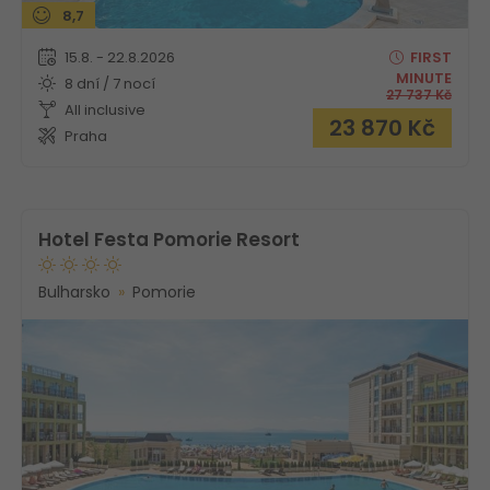
8,7
15.8. - 22.8.2026
FIRST
MINUTE
8 dní / 7 nocí
27 737
Kč
All inclusive
23 870
Kč
Praha
Hotel Festa Pomorie Resort
Bulharsko
Pomorie