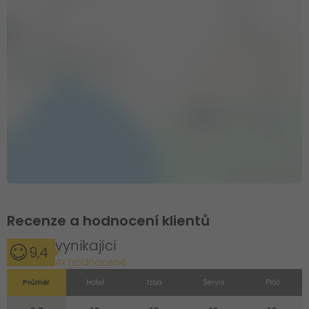
Recenze a hodnocení klientů
vynikající
9,4
4x hodnocené
Průměr
Hotel
Izba
Servis
Pláž