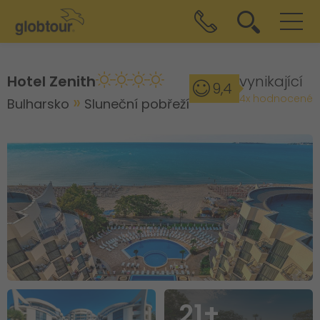
Hotel Zenith
vynikající
9,4
4x hodnocené
Bulharsko
Sluneční pobřeží
21+