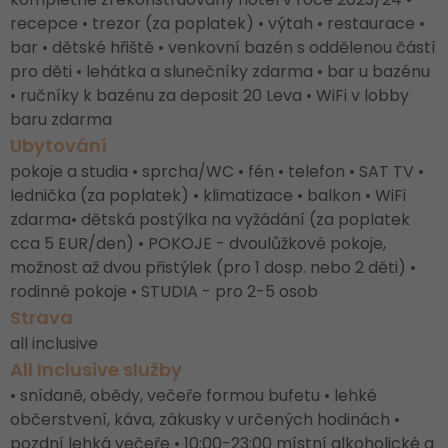
recepce • trezor (za poplatek) • výtah • restaurace •
bar • dětské hřiště • venkovní bazén s oddělenou částí
pro děti • lehátka a slunečníky zdarma • bar u bazénu
• ručníky k bazénu za deposit 20 Leva • WiFi v lobby
baru zdarma
Ubytování
pokoje a studia • sprcha/WC • fén • telefon • SAT TV •
lednička (za poplatek) • klimatizace • balkon • WiFi
zdarma• dětská postýlka na vyžádání (za poplatek
cca 5 EUR/den) • POKOJE - dvoulůžkové pokoje,
možnost až dvou přistýlek (pro 1 dosp. nebo 2 děti) •
rodinné pokoje • STUDIA - pro 2-5 osob
Strava
all inclusive
All Inclusive služby
• snídaně, obědy, večeře formou bufetu • lehké
občerstvení, káva, zákusky v určených hodinách •
pozdní lehká večeře • 10:00-23:00 místní alkoholické a