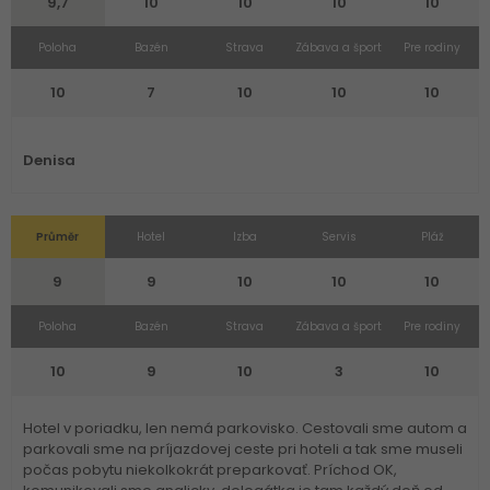
9,7
10
10
10
10
Poloha
Bazén
Strava
Zábava a šport
Pre rodiny
10
7
10
10
10
Denisa
Průměr
Hotel
Izba
Servis
Pláž
9
9
10
10
10
Poloha
Bazén
Strava
Zábava a šport
Pre rodiny
10
9
10
3
10
Hotel v poriadku, len nemá parkovisko. Cestovali sme autom a
parkovali sme na príjazdovej ceste pri hoteli a tak sme museli
počas pobytu niekolkokrát preparkovať. Príchod OK,