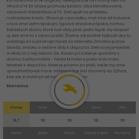
komunikovali sme anglicky, delegátka je tam každý deň od
14hod d 14.30 včase príchodu turistov. Izba klimatizovaná,
vybavená chladničkou a TV. Deti spali na prístelku,
rozkladacie kreslo. Strava je v poriadku, mali sme all inclusive
a boli sme velmi spokojní, typická stredoeurópska, formou
švédskych stolov, ktoré boli vždy plné, jedlo teplé. My dospelí
aj deti sme to v zdraví prežili. Žiadne zdravotné ťažkosti ako to
uvádzajú iní cudzokrajní turisti na internete.Zmrzlina počas
obeda, snacku a večere vždy k dispozícii. Deti sa jej prejedali
a nikdy im z nej nebolo zle. Bazén pri hoteli je spoločný s
druhou časťou hotela - Fiesta M hotel a preto bolo málo
lehatiek k dispozícii. Hotel je priamo pri pláži, takže my sme
upredňostňovali more. Hotelový bar bol otvorený do 22hod,
kde ste si mohli pri all inclusive zadarmo
Marianna
Průměr
Hotel
Izba
Servis
Pláž
9,7
10
10
10
10
Poloha
Bazén
Strava
Zábava a šport
Pre rodiny