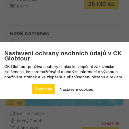
26 130
Kč
Praha
Hotel Kamenec
Bulharsko
Nesebar
Nastavení ochrany osobních údajů v CK
Globtour
CK Globtour používá soubory cookie ke zlepšení zákaznické
zkušenosti, ke shromažďování a analýze informací o výkonu a
používání stránek a ke zlepšení a přizpůsobení obsahu a reklam.
Rozumím
Nastavení cookies
9,2
8.8. - 15.8.2026
8 dní / 7 nocí
32 635
Kč
All inclusive