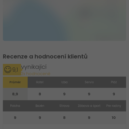
Recenze a hodnocení klientů
vynikající
9,1
2x hodnocené
Průměr
Hotel
Izba
Servis
Pláž
8,9
8
9
9
9
Poloha
Bazén
Strava
Zábava a šport
Pre rodiny
9
9
8
9
10