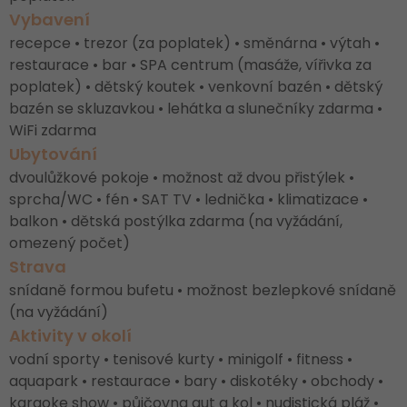
Vybavení
recepce • trezor (za poplatek) • směnárna • výtah •
restaurace • bar • SPA centrum (masáže, vířivka za
poplatek) • dětský koutek • venkovní bazén • dětský
bazén se skluzavkou • lehátka a slunečníky zdarma •
WiFi zdarma
Ubytování
dvoulůžkové pokoje • možnost až dvou přistýlek •
sprcha/WC • fén • SAT TV • lednička • klimatizace •
balkon • dětská postýlka zdarma (na vyžádání,
omezený počet)
Strava
snídaně formou bufetu • možnost bezlepkové snídaně
(na vyžádání)
Aktivity v okolí
vodní sporty • tenisové kurty • minigolf • fitness •
aquapark • restaurace • bary • diskotéky • obchody •
karaoke show • půjčovna aut a kol • nudistická pláž •