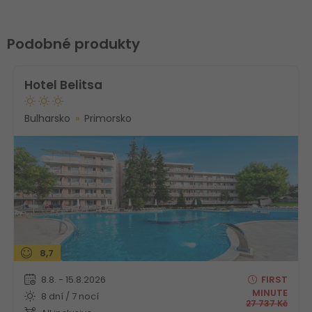
Podobné produkty
Hotel Belitsa
Bulharsko
Primorsko
8,7
8.8. - 15.8.2026
FIRST
MINUTE
8 dní / 7 nocí
27 737
Kč