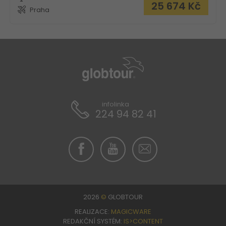
25 674
Kč
Praha
infolinka
224 94 82 41
2026
©
GLOBTOUR
REALIZACE:
MAGICWARE
REDAKČNÍ SYSTÉM:
IS>CONTENT