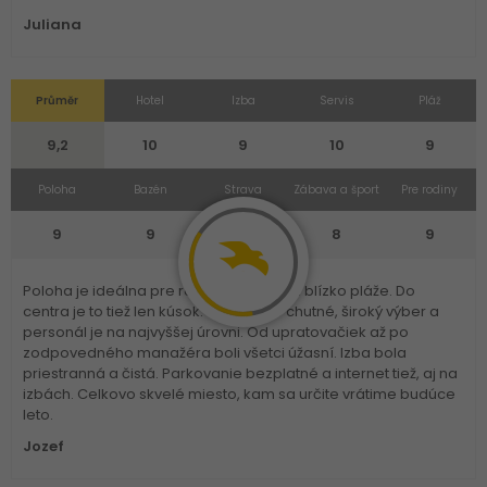
Juliana
Průměr
Hotel
Izba
Servis
Pláž
9,2
10
9
10
9
Poloha
Bazén
Strava
Zábava a šport
Pre rodiny
9
9
10
8
9
Poloha je ideálna pre rodiny, pokojná a blízko pláže. Do
centra je to tiež len kúsok. Jedlo bolo chutné, široký výber a
personál je na najvyššej úrovni. Od upratovačiek až po
zodpovedného manažéra boli všetci úžasní. Izba bola
priestranná a čistá. Parkovanie bezplatné a internet tiež, aj na
izbách. Celkovo skvelé miesto, kam sa určite vrátime budúce
leto.
Jozef