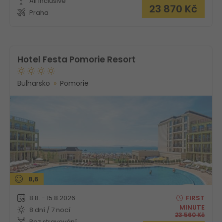
All inclusive
23 870
Kč
Praha
Hotel Festa Pomorie Resort
Bulharsko
Pomorie
8,6
8.8. - 15.8.2026
FIRST
MINUTE
8 dní / 7 nocí
23 560
Kč
Bez stravování