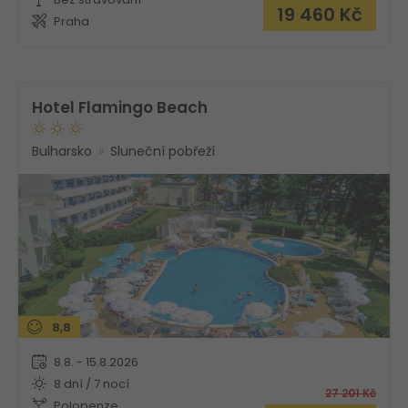
19 460
Kč
Praha
Hotel Flamingo Beach
Bulharsko
Sluneční pobřeží
8,8
8.8. - 15.8.2026
8 dní / 7 nocí
27 201
Kč
Polopenze