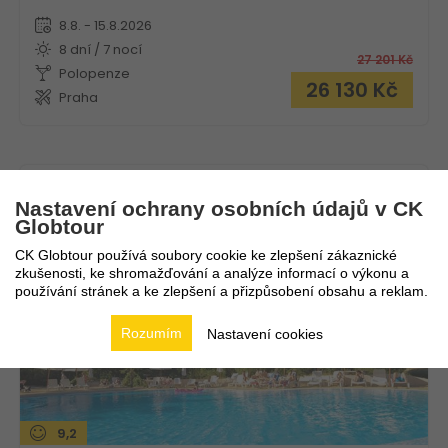
8.8. - 15.8.2026
8 dní / 7 nocí
27 201
Kč
Polopenze
26 130
Kč
Praha
Hotel Kamenec
Nastavení ochrany osobních údajů v CK
Globtour
Bulharsko
Nesebar
CK Globtour používá soubory cookie ke zlepšení zákaznické
zkušenosti, ke shromažďování a analýze informací o výkonu a
používání stránek a ke zlepšení a přizpůsobení obsahu a reklam.
Rozumím
Nastavení cookies
9,2