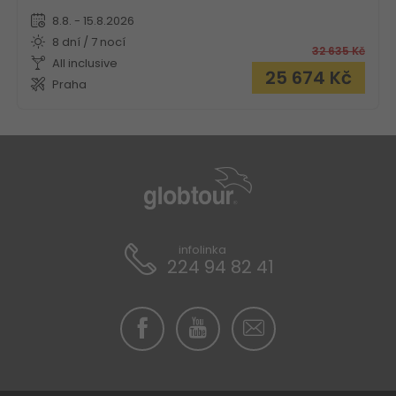
8.8. - 15.8.2026
8 dní / 7 nocí
32 635
Kč
All inclusive
25 674
Kč
Praha
infolinka
224 94 82 41
Hotel Belitsa Primorsko