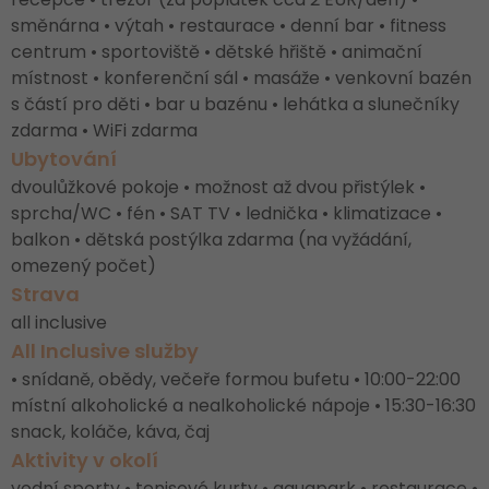
směnárna • výtah • restaurace • denní bar • fitness
centrum • sportoviště • dětské hřiště • animační
místnost • konferenční sál • masáže • venkovní bazén
s částí pro děti • bar u bazénu • lehátka a slunečníky
zdarma • WiFi zdarma
Ubytování
dvoulůžkové pokoje • možnost až dvou přistýlek •
sprcha/WC • fén • SAT TV • lednička • klimatizace •
balkon • dětská postýlka zdarma (na vyžádání,
omezený počet)
Strava
all inclusive
All Inclusive služby
• snídaně, obědy, večeře formou bufetu • 10:00-22:00
místní alkoholické a nealkoholické nápoje • 15:30-16:30
snack, koláče, káva, čaj
Aktivity v okolí
vodní sporty • tenisové kurty • aquapark • restaurace •