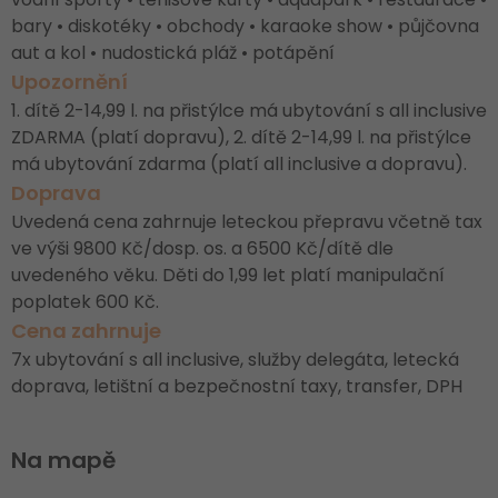
bary • diskotéky • obchody • karaoke show • půjčovna
aut a kol • nudostická pláž • potápění
Upozornění
1. dítě 2-14,99 l. na přistýlce má ubytování s all inclusive
ZDARMA (platí dopravu), 2. dítě 2-14,99 l. na přistýlce
má ubytování zdarma (platí all inclusive a dopravu).
Doprava
Uvedená cena zahrnuje leteckou přepravu včetně tax
ve výši 9800 Kč/dosp. os. a 6500 Kč/dítě dle
uvedeného věku. Děti do 1,99 let platí manipulační
poplatek 600 Kč.
Cena zahrnuje
7x ubytování s all inclusive, služby delegáta, letecká
doprava, letištní a bezpečnostní taxy, transfer, DPH
Na mapě