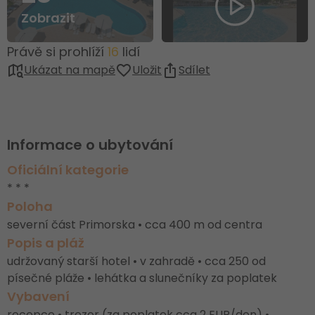
Zobrazit
Právě si prohlíží
16
lidí
Ukázat na mapě
Uložit
Sdílet
Informace o ubytování
Oficiální kategorie
* * *
Poloha
severní část Primorska • cca 400 m od centra
Popis a pláž
udržovaný starší hotel • v zahradě • cca 250 od
písečné pláže • lehátka a slunečníky za poplatek
Vybavení
recepce • trezor (za poplatek cca 2 EUR/den) •