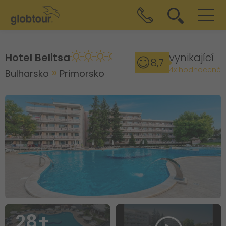
Hotel Belitsa
vynikající
8,7
4x hodnocené
Bulharsko
Primorsko
28+