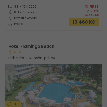
8.8. - 15.8.2026
FIRST
MINUTE
8 dní / 7 nocí
23 560
Kč
Bez stravování
19 460
Kč
Praha
Hotel Flamingo Beach
Bulharsko
Sluneční pobřeží
8,8