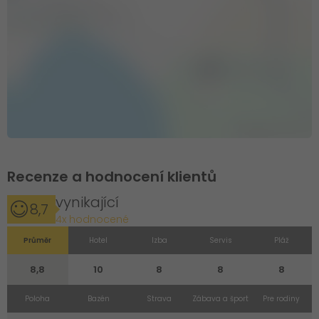
Recenze a hodnocení klientů
vynikající
8,7
4x hodnocené
Průměr
Hotel
Izba
Servis
Pláž
8,8
10
8
8
8
Poloha
Bazén
Strava
Zábava a šport
Pre rodiny