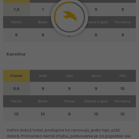
7,9
7
4
9
9
Poloha
Bazén
Strava
Zábava a šport
Pre rodiny
9
9
9
6
9
Karolína
Průměr
Hotel
Izba
Servis
Pláž
9,6
9
9
9
10
Poloha
Bazén
Strava
Zábava a šport
Pre rodiny
10
10
9
10
10
Veľmi dobrý hotel, postupne ho renovujú, jedlo fajn, pláž
dobrá, Prímorsko nemá chybu, parkovanie je za poplatok ale