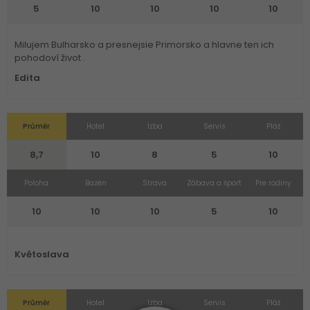
5
10
10
10
10
Milujem Bulharsko a presnejsie Primorsko a hlavne ten ich
pohodoví život .
Edita
Průměr
Hotel
Izba
Servis
Pláž
8,7
10
8
5
10
Poloha
Bazén
Strava
Zábava a šport
Pre rodiny
10
10
10
5
10
Květoslava
Průměr
Hotel
Izba
Servis
Pláž