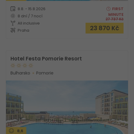
8.8. - 15.8.2026
FIRST
MINUTE
8 dní / 7 nocí
27 737
Kč
All inclusive
23 870
Kč
Praha
Hotel Festa Pomorie Resort
Bulharsko
Pomorie
8,6