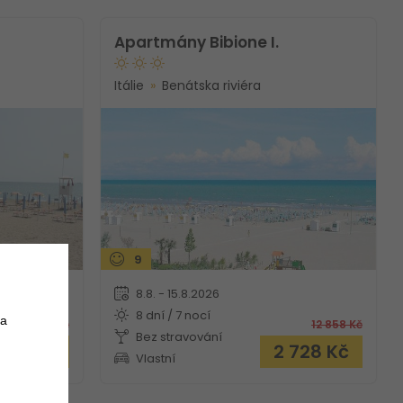
Apartmány Bibione I.
Itálie
Benátska riviéra
9
8.8. - 15.8.2026
8 dní / 7 nocí
 a
8 579
Kč
12 858
Kč
Bez stravování
 195
Kč
2 728
Kč
Vlastní