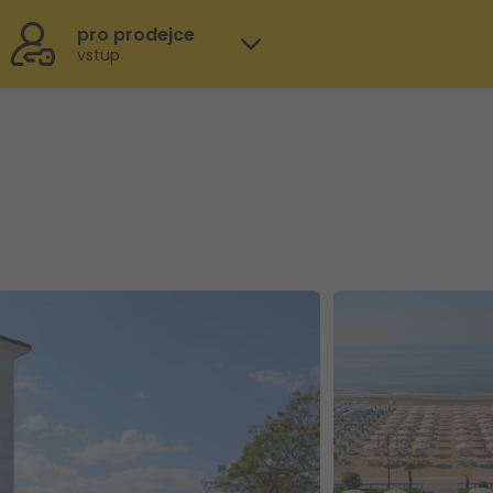
pro prodejce
vstup