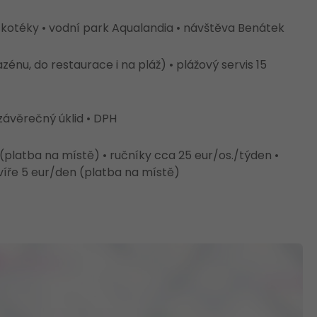
diskotéky • vodní park Aqualandia • návštěva Benátek
nu, do restaurace i na pláž) • plážový servis 15
 závěrečný úklid • DPH
(platba na místě) • ručníky cca 25 eur/os./týden •
víře 5 eur/den (platba na místě)