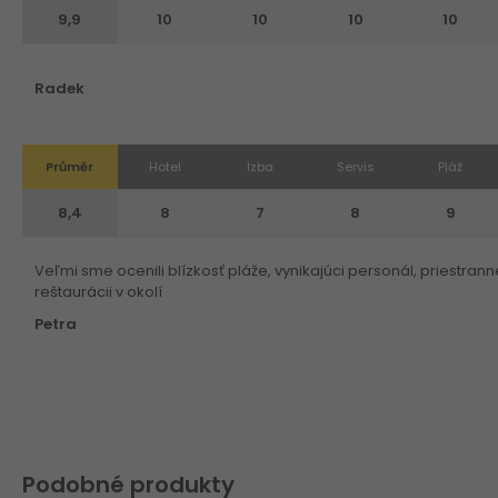
9,9
10
10
10
10
Radek
Průměr
Hotel
Izba
Servis
Pláž
8,4
8
7
8
9
Veľmi sme ocenili blízkosť pláže, vynikajúci personál, priestr
reštaurácii v okolí
Petra
Podobné produkty