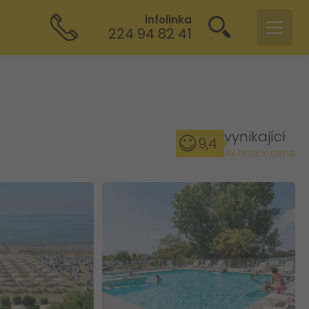
infolinka
224 94 82 41
vynikající
9,4
4x hodnocené