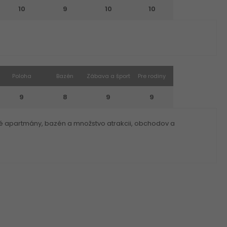
10
9
10
10
Poloha
Bazén
Zábava a šport
Pre rodiny
9
8
9
9
anné apartmány, bazén a množstvo atrakcii, obchodov a