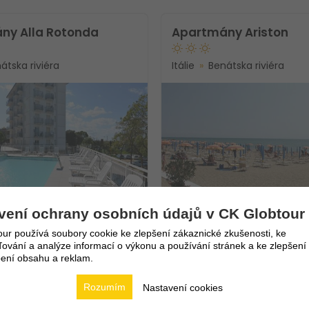
ny Alla Rotonda
Apartmány Ariston
átska riviéra
Itálie
Benátska riviéra
Novinka!
vení ochrany osobních údajů v CK Globtour
.8.2026
8.8. - 15.8.2026
ur používá soubory cookie ke zlepšení zákaznické zkušenosti, ke
 nocí
8 dní / 7 nocí
vání a analýze informací o výkonu a používání stránek a ke zlepšení
15 440
Kč
avování
Bez stravování
ení obsahu a reklam.
6 257
Kč
2
Vlastní
Rozumím
Nastavení cookies