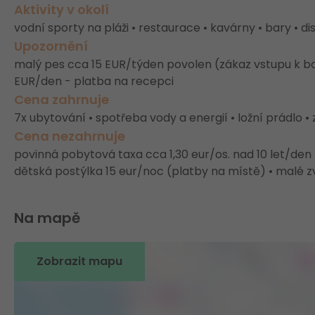
Aktivity v okolí
vodní sporty na pláži • restaurace • kavárny • bary • 
Upozornění
malý pes cca 15 EUR/týden povolen (zákaz vstupu k bazé
EUR/den - platba na recepci
Cena zahrnuje
7x ubytování • spotřeba vody a energií • ložní prádlo •
Cena nezahrnuje
povinná pobytová taxa cca 1,30 eur/os. nad 10 let/den 
dětská postýlka 15 eur/noc (platby na místě) • malé z
Na mapě
Zobrazit mapu