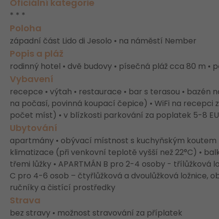
Oficiální kategorie
* * *
Poloha
západní část Lido di Jesolo • na náměstí Nember
Popis a pláž
rodinný hotel • dvě budovy • písečná pláž cca 80 m • 
Vybavení
recepce • výtah • restaurace • bar s terasou • bazén na
na počasí, povinná koupací čepice) • WiFi na recepc
počet míst) • v blízkosti parkování za poplatek 5-8 
Ubytování
apartmány • obývací místnost s kuchyňským koutem • 
klimatizace (při venkovní teplotě vyšší než 22°C) • ba
třemi lůžky • APARTMÁN B pro 2-4 osoby - třílůžková 
C pro 4-6 osob – čtyřlůžková a dvoulůžková ložnice, o
ručníky a čistící prostředky
Strava
bez stravy • možnost stravování za příplatek