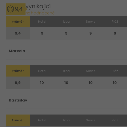
vynikající
9,4
4x hodnocené
Průměr
Hotel
Izba
Servis
Pláž
9,4
9
9
9
9
Marcela
Průměr
Hotel
Izba
Servis
Pláž
9,9
10
10
10
10
Rastislav
Průměr
Hotel
Izba
Servis
Pláž