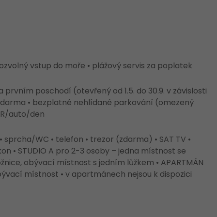
pozvolný vstup do moře • plážový servis za poplatek
 prvním poschodí (otevřený od 1.5. do 30.9. v závislosti
i zdarma • bezplatné nehlídané parkování (omezený
EUR/auto/den
sprcha/WC • telefon • trezor (zdarma) • SAT TV •
lkon • STUDIO A pro 2-3 osoby – jedna místnost se
ložnice, obývací místnost s jedním lůžkem • APARTMÁN
bývací místnost • v apartmánech nejsou k dispozici