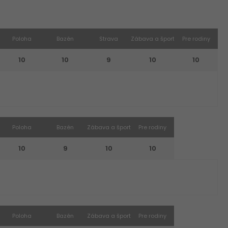
Poloha
Bazén
Strava
Zábava a šport
Pre rodiny
10
10
9
10
10
Poloha
Bazén
Zábava a šport
Pre rodiny
10
9
10
10
Poloha
Bazén
Zábava a šport
Pre rodiny