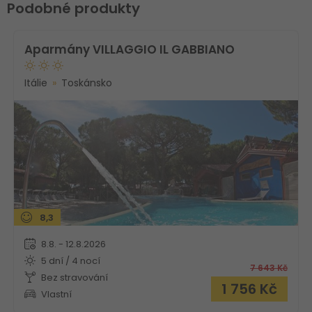
Podobné produkty
Aparmány VILLAGGIO IL GABBIANO
Itálie
Toskánsko
8,3
8.8. - 12.8.2026
5 dní / 4 nocí
7 643
Kč
Bez stravování
1 756
Kč
Vlastní