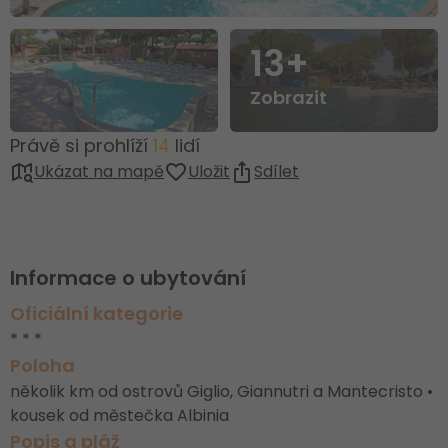
13+
Zobrazit
Právě si prohlíží
14
lidí
Ukázat na mapě
Uložit
Sdílet
Informace o ubytování
Oficiální kategorie
* * *
Poloha
několik km od ostrovů Giglio, Giannutri a Mantecristo •
kousek od městečka Albinia
Popis a pláž