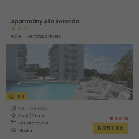
Apartmány Alla Rotonda
Itálie
Benátska riviéra
9,4
8.8. - 15.8.2026
8 dní / 7 nocí
15 440
Kč
Bez stravování
6 257
Kč
Vlastní