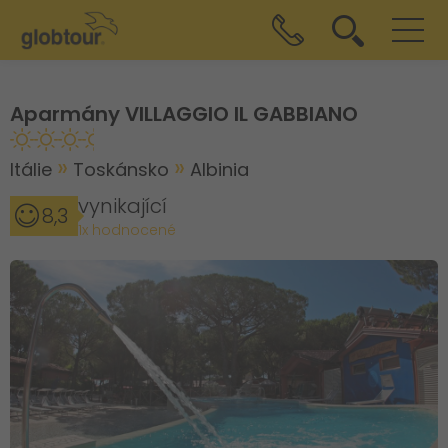
Aparmány VILLAGGIO IL GABBIANO
Itálie
Toskánsko
Albinia
vynikající
8,3
1x hodnocené