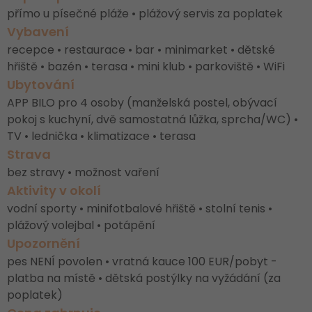
přímo u písečné pláže • plážový servis za poplatek
Vybavení
recepce • restaurace • bar • minimarket • dětské
hřiště • bazén • terasa • mini klub • parkoviště • WiFi
Ubytování
APP BILO pro 4 osoby (manželská postel, obývací
pokoj s kuchyní, dvě samostatná lůžka, sprcha/WC) •
TV • lednička • klimatizace • terasa
Strava
bez stravy • možnost vaření
Aktivity v okolí
vodní sporty • minifotbalové hřiště • stolní tenis •
plážový volejbal • potápění
Upozornění
pes NENÍ povolen • vratná kauce 100 EUR/pobyt -
platba na místě • dětská postýlky na vyžádání (za
poplatek)