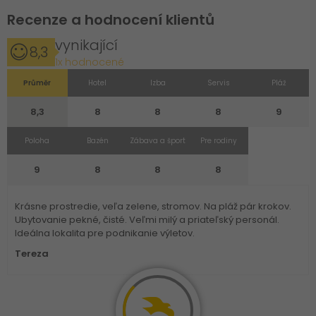
Recenze a hodnocení klientů
vynikající
8,3
1x hodnocené
Průměr
Hotel
Izba
Servis
Pláž
8,3
8
8
8
9
Poloha
Bazén
Zábava a šport
Pre rodiny
9
8
8
8
Krásne prostredie, veľa zelene, stromov. Na pláž pár krokov.
Ubytovanie pekné, čisté. Veľmi milý a priateľský personál.
Ideálna lokalita pre podnikanie výletov.
Tereza