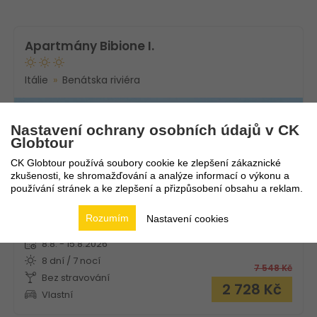
Apartmány Bibione I.
Itálie
Benátska riviéra
Nastavení ochrany osobních údajů v CK
Globtour
CK Globtour používá soubory cookie ke zlepšení zákaznické
zkušenosti, ke shromažďování a analýze informací o výkonu a
používání stránek a ke zlepšení a přizpůsobení obsahu a reklam.
9
Rozumím
Nastavení cookies
8.8. - 15.8.2026
8 dní / 7 nocí
7 548
Kč
Bez stravování
2 728
Kč
Vlastní