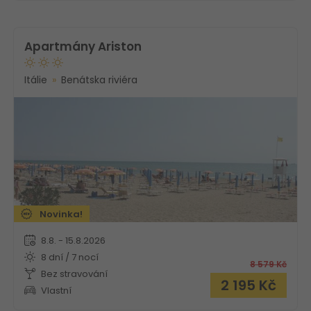
Apartmány Ariston
Itálie
Benátska riviéra
Novinka!
8.8. - 15.8.2026
8 dní / 7 nocí
8 579
Kč
Bez stravování
2 195
Kč
Vlastní